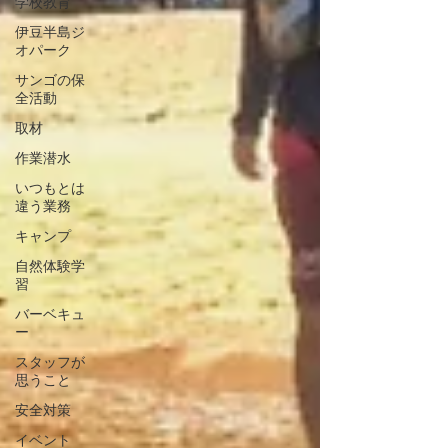
学校教育
伊豆半島ジ
オパーク
サンゴの保
全活動
取材
作業潜水
いつもとは
違う業務
キャンプ
自然体験学
習
バーベキュ
ー
スタッフが
思うこと
安全対策
イベント