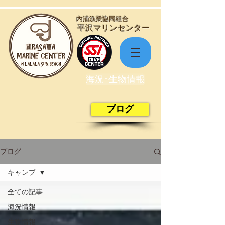
​内浦漁業協同組合
​平沢マリンセンター
海況･生物情報
ブログ
ブログ
キャンプ
全ての記事
海況情報
生物情報