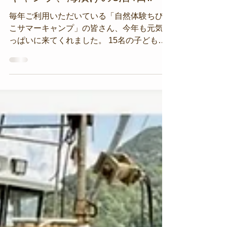
【8月20日(水)】ちびっこサマー
キャンプ、海漬けの3泊4日‼︎
毎年ご利用いただいている「自然体験ちびっ
こサマーキャンプ」の皆さん、今年も元気い
っぱいに来てくれました。 15名の子どもた
ちと7名のスタッフさん、合計22名で3泊4日
の海プログラムを満喫中です。 海のフィー
ルドはフル稼働！...