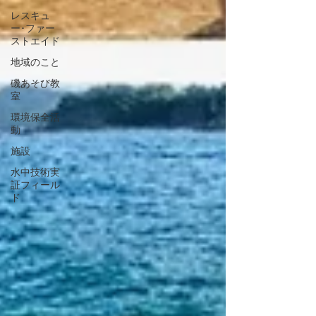
レスキュ
ー･ファー
ストエイド
地域のこと
磯あそび教
室
環境保全活
動
施設
水中技術実
証フィール
ド