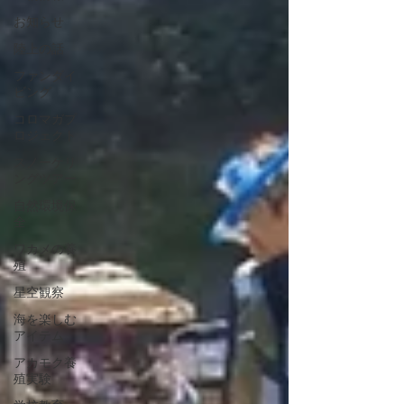
お知らせ
陸上の話
ファンダイ
ビング
コロマガプ
ロジェクト
スノーケリ
ングツアー
自然環境保
全
ワカメの養
殖
星空観察
海を楽しむ
アイテム
アカモク養
殖実験