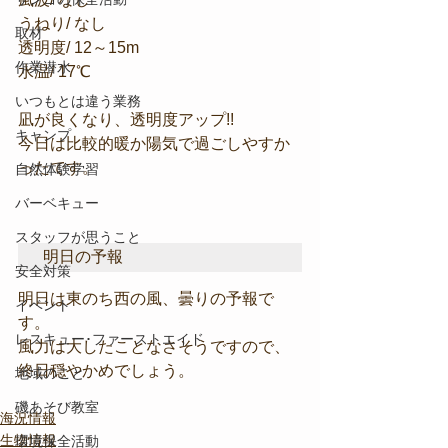
うねり/ なし
取材
透明度/ 12～15m
作業潜水
水温/ 17℃
いつもとは違う業務
凪が良くなり、透明度アップ!!
キャンプ
今日は比較的暖か陽気で過ごしやすか
ったです。
自然体験学習
バーベキュー
スタッフが思うこと
明日の予報
安全対策
明日は東のち西の風、曇りの予報で
イベント
す。
レスキュー･ファーストエイド
風力は大したことなさそうですので、
終日穏やかめでしょう。
地域のこと
磯あそび教室
海況情報
生物情報
環境保全活動