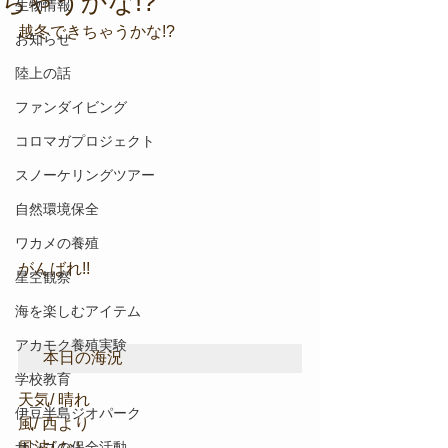
ちゃうかな!?
生物情報
越冬できちゃうかな!?
お知らせ
陸上の話
ファンダイビング
コロマガプロジェクト
スノーケリングツアー
自然環境保全
ワカメの養殖
がんばれ!!
星空観察
海を楽しむアイテム
アカモク養殖実験
本日の海況
学校教育
天気/ 晴れ
伊豆半島ジオパーク
風/ 西より
サンゴの保全活動
風波/ なし