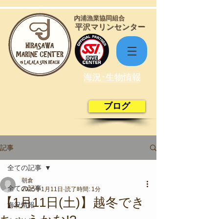
​内浦漁業協同組合
​平沢マリンセンター
海況･生物情報
ブログ
記事
全ての記事
朝倉
全ての記事
2025年1月11日
読了時間: 1分
【1月11日(土)】越冬でき
海況情報