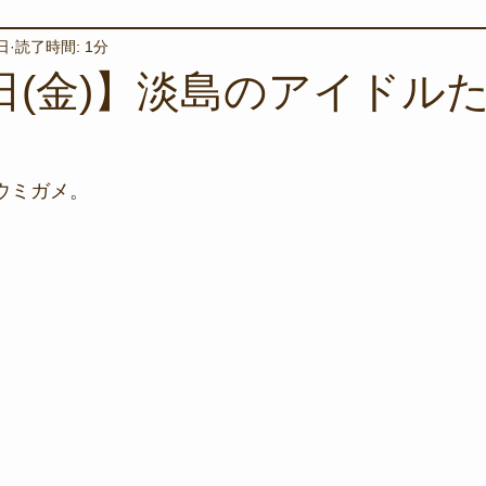
日
読了時間: 1分
境保全
ワカメの養殖
星空観察
海を楽しむアイテム
3日(金)】淡島のアイドル
サンゴの保全活動
取材
作業潜水
いつもとは違
ウミガメ。
スタッフが思うこと
安全対策
イベント
レスキュー
環境保全活動
施設
水中技術実証フィールド