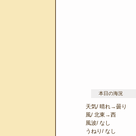
本日の海況
天気/ 晴れ→曇り
風/ 北東→西
風波/ なし
うねり/ なし