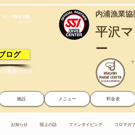
​内浦漁業
サンゴ保全活動​
ページ
​平沢
ー
ブログ
〒
ッフ募集ページ
施設
メニュー
料金表
お知らせ
陸上の話
ファンダイビング
コロマガ