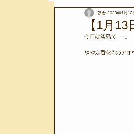
朝倉
2023年1月13
スノーケリングツアー
自然環
【1月1
今日は淡島で･･･。
学校教育
伊豆半島ジオパーク
やや定番化⁉ のアオ
自然体験学習
バーベキュー
地域のこと
磯あそび教室