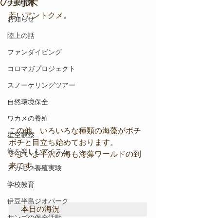
の到来
生物情報
若いアントクメ。
お知らせ
陸上の話
ファンダイビング
コロマガプロジェクト
スノーケリングツアー
自然環境保全
ワカメの養殖
この他、いろいろな種類の海藻がボチ
星空観察
ボチと目立ち始めております。
海を楽しむアイテム
いよいよ平沢の海も海藻ワールドの到
来です。
アカモク養殖実験
学校教育
伊豆半島ジオパーク
本日の海況
サンゴの保全活動