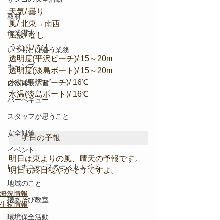
天気/ 曇り
取材
風/ 北東→南西
作業潜水
風波/ なし
うねり/ なし
いつもとは違う業務
透明度(平沢ビーチ)/ 15～20m
キャンプ
透明度(淡島ボート)/ 15～20m
水温(平沢ビーチ)/ 16℃
自然体験学習
水温(淡島ボート)/ 16℃
バーベキュー
スタッフが思うこと
安全対策
明日の予報
イベント
明日は東よりの風、晴天の予報です。
レスキュー･ファーストエイド
明日も終日穏やかそうですよ。
地域のこと
海況情報
磯あそび教室
生物情報
環境保全活動