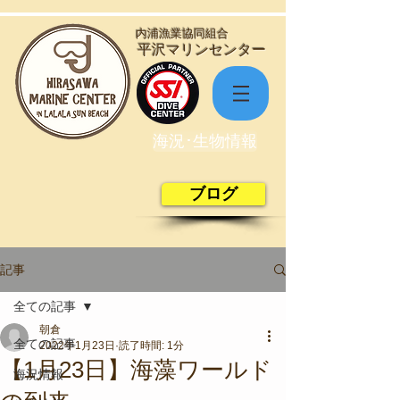
​内浦漁業協同組合
​平沢マリンセンター
海況･生物情報
ブログ
記事
全ての記事
朝倉
全ての記事
2022年1月23日
読了時間: 1分
【1月23日】海藻ワールド
海況情報