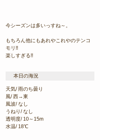
今シーズンは多いっすね～。
もちろん他にもあれやこれやのテンコ
モリ!!
楽しすぎる!!
本日の海況
天気/ 雨のち曇り
風/ 西→東
風波/ なし
うねり/ なし
透明度/ 10～15m
水温/ 18℃