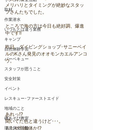
メリハリとタイミングが絶妙なスタッ
取材
フさんたちでした。
作業潜水
ところで海の方は今日も絶好調、爆進
いつもとは違う業務
中です!!
キャンプ
昨日、ダイビングショップ･サニーベイ
自然体験学習
ルのKさん発見のオオモンカエルアンコ
バーベキュー
ウ。
スタッフが思うこと
安全対策
イベント
レスキュー･ファーストエイド
地域のこと
あれっ!?
磯あそび教室
聞いてた色と違うけど･･･。
もしや別個体か!?
環境保全活動