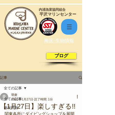
​内浦漁業協同組合
​平沢マリンセンター
海況･生物情報
ブログ
記事
全ての記事
朝倉
全ての記事
2021年1月27日
読了時間: 1分
【1月27日】楽しすぎる!!
海況情報
関東各所にダイビングショップを展開