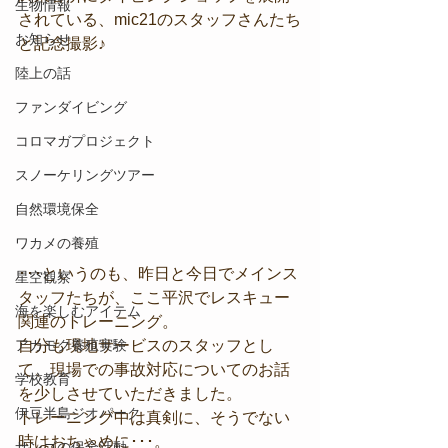
生物情報
されている、mic21のスタッフさんたち
お知らせ
と記念撮影♪
陸上の話
ファンダイビング
コロマガプロジェクト
スノーケリングツアー
自然環境保全
ワカメの養殖
･･･というのも、昨日と今日でメインス
星空観察
タッフたちが、ここ平沢でレスキュー
海を楽しむアイテム
関連のトレーニング。
自分も現地サービスのスタッフとし
アカモク養殖実験
て、現場での事故対応についてのお話
学校教育
を少しさせていただきました。
伊豆半島ジオパーク
トレーニング中は真剣に、そうでない
時はおちゃめに･･･。
サンゴの保全活動