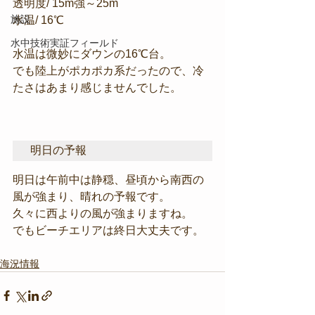
透明度/ 15m強～25m
施設
水温/ 16℃
水中技術実証フィールド
水温は微妙にダウンの16℃台。
でも陸上がポカポカ系だったので、冷
たさはあまり感じませんでした。
明日の予報
明日は午前中は静穏、昼頃から南西の
風が強まり、晴れの予報です。
久々に西よりの風が強まりますね。
でもビーチエリアは終日大丈夫です。
海況情報