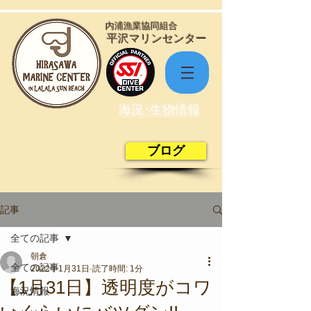
​内浦漁業協同組合
​平沢マリンセンター
海況･生物情報
ブログ
記事
全ての記事
朝倉
全ての記事
2022年1月31日
読了時間: 1分
【1月31日】透明度がコワ
海況情報