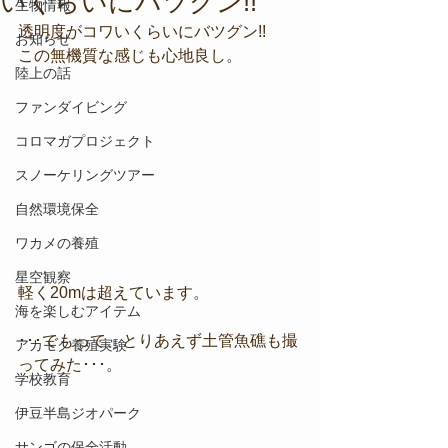
いくらいにバツグン!!
生物情報
透明度がコワいくらいにバツグン!!
お知らせ
この無機質な感じも心地良し。
陸上の話
ファンダイビング
コロマガプロジェクト
スノーケリングツアー
自然環境保全
ワカメの養殖
星空観察
軽く20mは超えています。
海を楽しむアイテム
･･･でもって、とりあえず土管魚礁も撮
アカモク養殖実験
ってみた･･･。
学校教育
伊豆半島ジオパーク
サンゴの保全活動