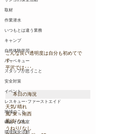
取材
作業潜水
いつもとは違う業務
キャンプ
自然体験学習
こんな良い透明度は自分も初めてで
す。
バーベキュー
平沢では･･･。
スタッフが思うこと
安全対策
イベント
本日の海況
レスキュー･ファーストエイド
天気/ 晴れ
地域のこと
風/ 東→南西
風波/ なし
磯あそび教室
うねり/ なし
環境保全活動