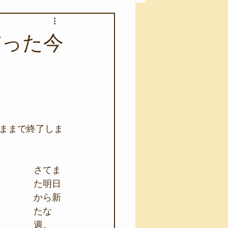
アカモク養殖実験
だった今
う業務
キャンプ
･ファーストエイド
ままで終了しま
さてま
た明日
から新
たな
週。