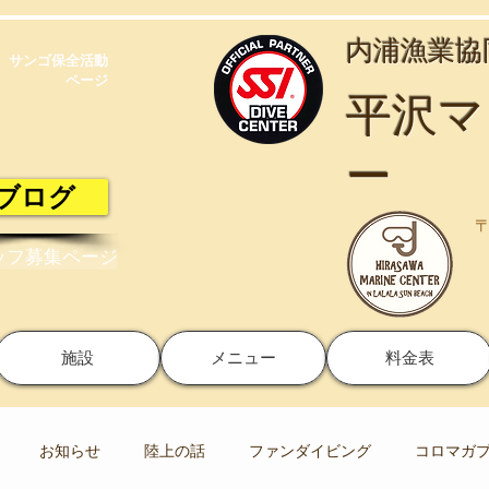
​内浦漁業
サンゴ保全活動​
ページ
​平沢
ー
ブログ
〒
ッフ募集ページ
施設
メニュー
料金表
お知らせ
陸上の話
ファンダイビング
コロマガ