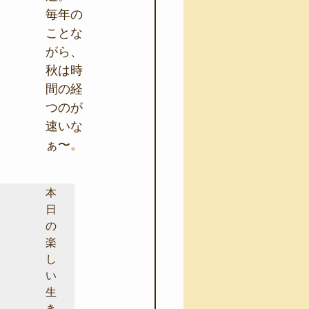
毎年の
ことな
がら、
秋は時
間の経
つのが
速いな
ぁ〜。
本
日
の
楽
し
い
生
き