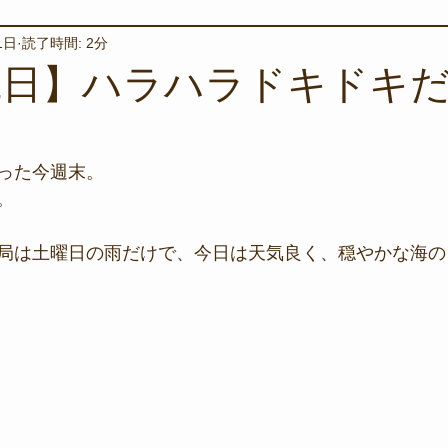
1日
読了時間: 2分
境保全
ワカメの養殖
星空観察
海を楽しむアイテム
11日】ハラハラドキドキ
サンゴの保全活動
取材
作業潜水
いつもとは違
った今週末。
。
スタッフが思うこと
安全対策
イベント
レスキュー
局は土曜日の雨だけで、今日は天気良く、穏やかな海の
環境保全活動
施設
水中技術実証フィールド