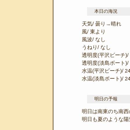
本日の海況
天気/ 曇り→晴れ
風/ 東より
風波/ なし
うねり/ なし
透明度(平沢ビーチ)/ 
透明度(淡島ボート)/ 
水温(平沢ビーチ)/ 2
水温(淡島ボート)/ 2
明日の予報
明日は南東のち南西
明日も夏のような陽