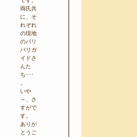
です。
両氏共
に、そ
れぞれ
の現地
のバリ
バリガ
イドさ
んた
ち･･･
。
いや
～、さ
すがで
す。
ありが
とうご