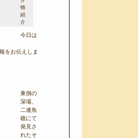
物
紹
介
今日は
報をお伝えしま
東側の
深場、
二連魚
礁にて
発見さ
れたそ