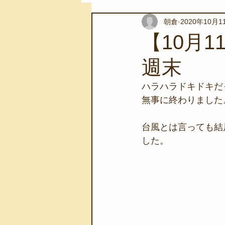
朝倉
2020年10月1
スノーケリングツアー
自然環
【10月
週末
学校教育
伊豆半島ジオパーク
ハラハラドキドキだ
無事に終わりました
自然体験学習
バーベキュー
台風とは言っても結
した。
地域のこと
磯あそび教室