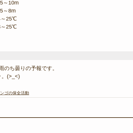
5～10m
5～8m
4～25℃
3～25℃
雨のち曇りの予報です。
(>_<)
ンゴの保全活動