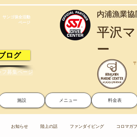
​内浦漁業
サンゴ保全活動​
ページ
​平沢
ー
ブログ
〒
ッフ募集ページ
施設
メニュー
料金表
お知らせ
陸上の話
ファンダイビング
コロマガ