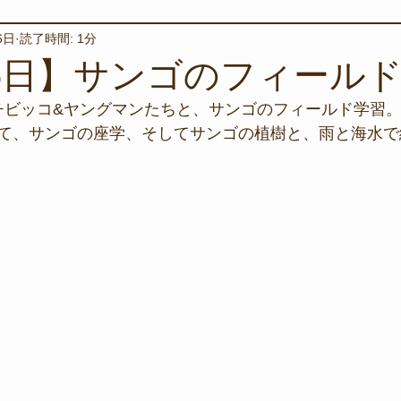
6日
読了時間: 1分
境保全
ワカメの養殖
星空観察
海を楽しむアイテム
16日】サンゴのフィール
チビッコ&ヤングマンたちと、サンゴのフィールド学習
サンゴの保全活動
取材
作業潜水
いつもとは違
て、サンゴの座学、そしてサンゴの植樹と、雨と海水で
スタッフが思うこと
安全対策
イベント
レスキュー
環境保全活動
施設
水中技術実証フィールド