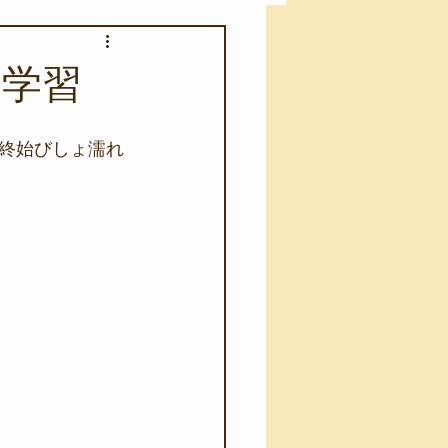
アカモク養殖実験
ド学習
。
う業務
キャンプ
終始びしょ濡れ
･ファーストエイド