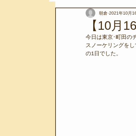
朝倉
2021年10月1
スノーケリングツアー
自然環
【10月
今日は東京･町田の
学校教育
伊豆半島ジオパーク
スノーケリングをし
の1日でした。
自然体験学習
バーベキュー
地域のこと
磯あそび教室