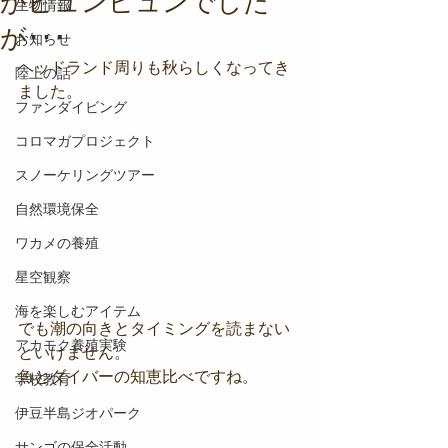
がビュンビュンでした
生物情報
が･･･
お知らせ
ヘッドランド周りも秋らしくなってき
陸上の話
ました。
ファンダイビング
コロマガプロジェクト
スノーケリングツアー
自然環境保全
ワカメの養殖
星空観察
海を楽しむアイテム
でも潮の向きとタイミングを読まない
アカモク養殖実験
といけません。
魚とダイバーの知恵比べですね。
学校教育
伊豆半島ジオパーク
サンゴの保全活動