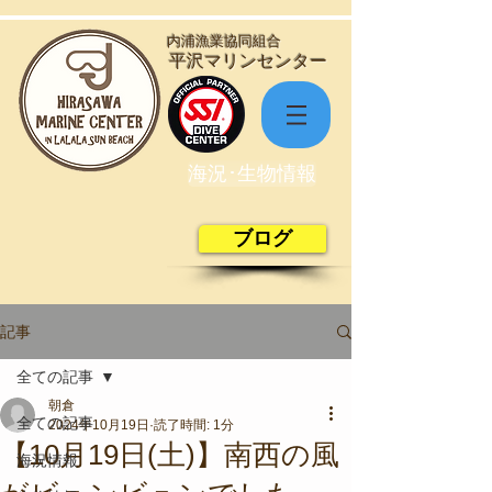
​内浦漁業協同組合
​平沢マリンセンター
海況･生物情報
ブログ
記事
全ての記事
朝倉
全ての記事
2024年10月19日
読了時間: 1分
【10月19日(土)】南西の風
海況情報