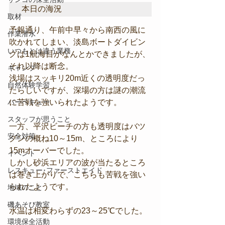
本日の海況
取材
予報通り、午前中早々から南西の風に
作業潜水
吹かれてしまい、淡島ボートダイビン
いつもとは違う業務
グは1航海目がなんとかできましたが、
それ以降は断念。
キャンプ
浅場はスッキリ20m近くの透明度だっ
自然体験学習
たらしいですが、深場の方は謎の潮流
バーベキュー
に苦戦を強いられたようです。
スタッフが思うこと
一方、平沢ビーチの方も透明度はバツ
安全対策
グンの概ね10～15m、ところにより
15mオーバーでした。
イベント
しかし砂浜エリアの波が当たるところ
レスキュー･ファーストエイド
は巻き上がりで、こちらも苦戦を強い
られたようです。
地域のこと
磯あそび教室
水温は相変わらずの23～25℃でした。
環境保全活動