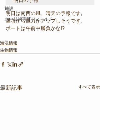
明日の予報
施設
明日は南西の風、晴天の予報です。
水中技術実証フィールド
昼頃から風力がアップしそうです。
ボートは午前中勝負かな!?
海況情報
生物情報
すべて表示
最新記事