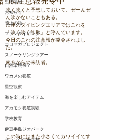
詐欺注意報発令中
生物情報
吹く吹くと予想しておいて、ぜーんぜ
お知らせ
ん吹かないこともある。
陸上の話
沼津のダイビングエリアではこれを
「吹く吹く詐欺」と呼んでいます。
ファンダイビング
今日のこれの注意報が発令されまし
コロマガプロジェクト
た。
スノーケリングツアー
南方からの来訪者。
自然環境保全
ワカメの養殖
星空観察
海を楽しむアイテム
アカモク養殖実験
学校教育
伊豆半島ジオパーク
この時にはまだ小さくてカワイイです
サンゴの保全活動