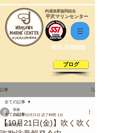
​内浦漁業協同組合
​平沢マリンセンター
海況･生物情報
ブログ
記事
全ての記事
朝倉
全ての記事
2022年10月21日
読了時間: 1分
【10月21日(金)】吹く吹く
海況情報