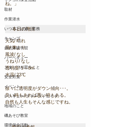
ね。」
取材
作業潜水
本日の海況
いつもとは違う業務
キャンプ
天気/ 晴れ
風/ 東より
自然体験学習
風波/ なし
バーベキュー
うねり/ なし
スタッフが思うこと
透明度/ 5～8m
水温/ 23℃
安全対策
イベント
徐々に透明度がダウン傾向･･･。
良い時もあれば悪い時もある。
レスキュー･ファーストエイド
自然も人生もそんな感じですね。
地域のこと
磯あそび教室
環境保全活動