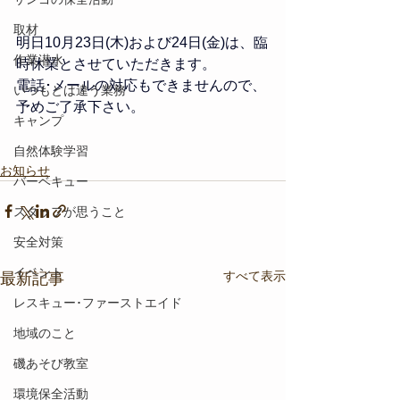
取材
明日10月23日(木)および24日(金)は、臨
作業潜水
時休業とさせていただきます。
​電話･メールの対応もできませんので、
いつもとは違う業務
予めご了承下さい。
キャンプ
自然体験学習
お知らせ
バーベキュー
スタッフが思うこと
安全対策
イベント
すべて表示
最新記事
レスキュー･ファーストエイド
地域のこと
磯あそび教室
環境保全活動