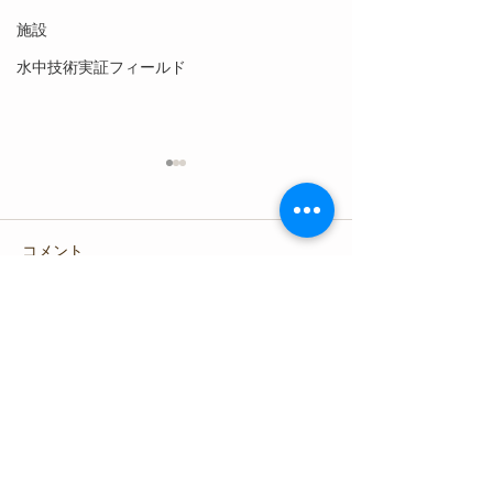
施設
水中技術実証フィールド
コメント
コメントを追加…
【8月7日(金)】深海の奇跡
<2025年PADI 
を浅海へ
樹サンゴの経過
内浦漁業協同組合
平沢マリンセンター