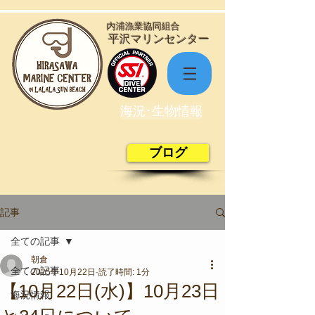
​内浦漁業協同組合
​平沢マリンセンター
海況･生物情報
ブログ
記事
全ての記事
朝倉
全ての記事
2025年10月22日
読了時間: 1分
【10月22日(水)】10月23日
海況情報