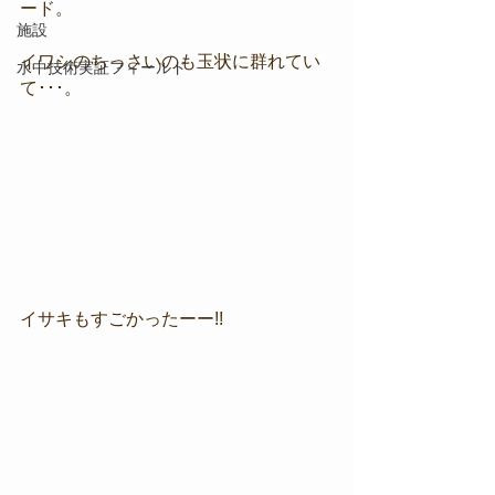
ード。
施設
イワシのちっさいのも玉状に群れてい
水中技術実証フィールド
て･･･。
イサキもすごかったーー!!