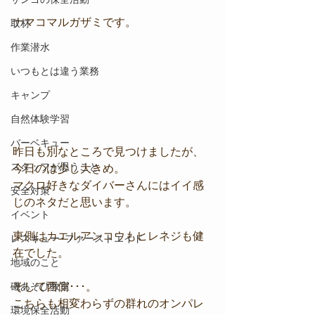
ナマコマルガザミです。
取材
作業潜水
いつもとは違う業務
キャンプ
自然体験学習
バーベキュー
昨日も別なところで見つけましたが、
スタッフが思うこと
今日のは少し大きめ。
マクロ好きなダイバーさんにはイイ感
安全対策
じのネタだと思います。
イベント
東側はカエルアンコウもヒレネジも健
レスキュー･ファーストエイド
在でした。
地域のこと
磯あそび教室
そして西側･･･。
こちらも相変わらずの群れのオンパレ
環境保全活動