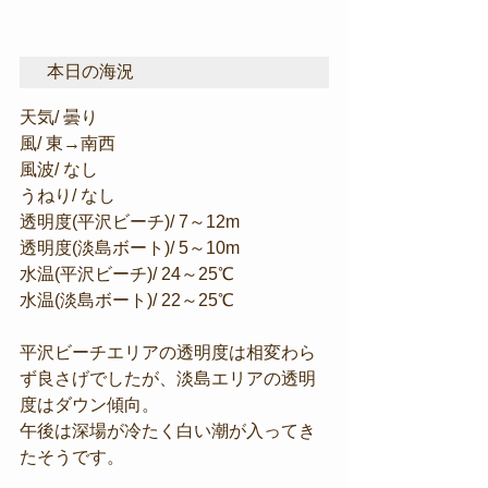
本日の海況
天気/ 曇り
風/ 東→南西
風波/ なし
うねり/ なし
透明度(平沢ビーチ)/ 7～12m
透明度(淡島ボート)/ 5～10m
水温(平沢ビーチ)/ 24～25℃
水温(淡島ボート)/ 22～25℃
平沢ビーチエリアの透明度は相変わら
ず良さげでしたが、淡島エリアの透明
度はダウン傾向。
午後は深場が冷たく白い潮が入ってき
たそうです。