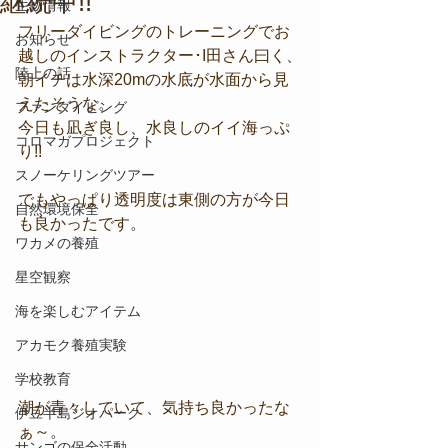
継続中!!
生物情報
フリーダイビングのトレーニングでお
お知らせ
越しのインストラクター･I田さん曰く、
陸上の話
朝イチは水深20mの水底が水面から見
えたそうな。
ファンダイビング
今日も凪ぎ良し、水良しのイイ海っぷ
コロマガプロジェクト
り!!
スノーケリングツアー
でもやっぱり透明度は東側の方が今日
自然環境保全
も良かったです。
ワカメの養殖
星空観察
海を楽しむアイテム
アカモク養殖実験
学校教育
潮が青々していて、気持ち良かったな
伊豆半島ジオパーク
ぁ～。
サンゴの保全活動