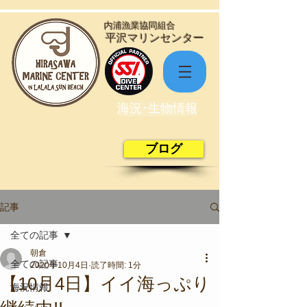
​内浦漁業協同組合
​平沢マリンセンター
海況･生物情報
ブログ
記事
全ての記事
朝倉
全ての記事
2020年10月4日
読了時間: 1分
【10月4日】イイ海っぷり
海況情報