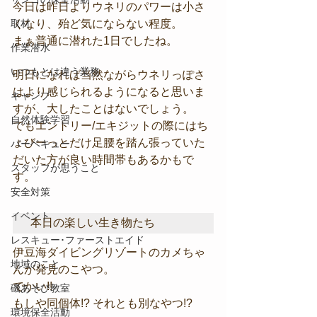
今日は昨日よりウネリのパワーは小さ
くなり、殆ど気にならない程度。
取材
まぁ普通に潜れた1日でしたね。
作業潜水
いつもとは違う業務
明日になれば当然ながらウネリっぽさ
はより感じられるようになると思いま
キャンプ
すが、大したことはないでしょう。
自然体験学習
でもエントリー/エキジットの際にはち
ょびーっとだけ足腰を踏ん張っていた
バーベキュー
だいた方が良い時間帯もあるかもで
スタッフが思うこと
す。
安全対策
イベント
本日の楽しい生き物たち
レスキュー･ファーストエイド
伊豆海ダイビングリゾートのカメちゃ
地域のこと
んが発見のこやつ。
でかい!!
磯あそび教室
もしや同個体!? それとも別なやつ!?
環境保全活動