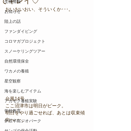
でキレイ♡
生物情報
おいおいおい、そういくか･･･。
お知らせ
陸上の話
ファンダイビング
コロマガプロジェクト
スノーケリングツアー
自然環境保全
ワカメの養殖
星空観察
海を楽しむアイテム
台風14号。
アカモク養殖実験
ここ沼津市は明日がピーク。
学校教育
明日をやり過ごせれば、あとは収束傾
向へ･･･。
伊豆半島ジオパーク
サンゴの保全活動