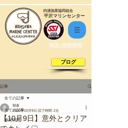
​内浦漁業協同組合
​平沢マリンセンター
海況･生物情報
ブログ
記事
全ての記事
朝倉
全ての記事
2020年10月9日
読了時間: 2分
【10月9日】意外とクリア
海況情報