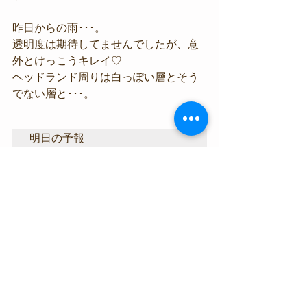
昨日からの雨･･･。
透明度は期待してませんでしたが、意
外とけっこうキレイ♡
ヘッドランド周りは白っぽい層とそう
でない層と･･･。
明日の予報
明日も東よりの強めの風、雨の予報で
す。
とりあえず通常オープンを見込んでお
りますが、明朝は早めに海の様子を
Facebookにアップいたしますで、ぜひ
ご覧下さいませ。
海況情報
生物情報