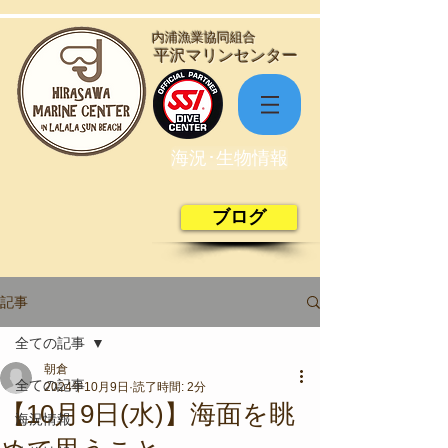
​内浦漁業協同組合
​平沢マリンセンター
海況･生物情報
ブログ
記事
全ての記事
朝倉
全ての記事
2024年10月9日
読了時間: 2分
【10月9日(水)】海面を眺
海況情報