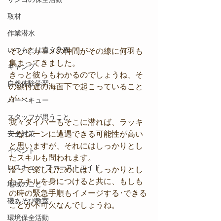
取材
作業潜水
いつもとは違う業務
そしてカモメの仲間がその線に何羽も
集まってきました。
キャンプ
きっと彼らもわかるのでしょうね、そ
自然体験学習
の線付近の海面下で起こっていること
が･･･。
バーベキュー
スタッフが思うこと
我々ダイバーもそこに潜れば、ラッキ
ーなシーンに遭遇できる可能性が高い
安全対策
と思いますが、それにはしっかりとし
イベント
たスキルも問われます。
レスキュー･ファーストエイド
潜って楽しむためには、しっかりとし
たスキルを身につけると共に、もしも
地域のこと
の時の緊急手順もイメージする･できる
磯あそび教室
ことが不可欠なんでしょうね。
環境保全活動