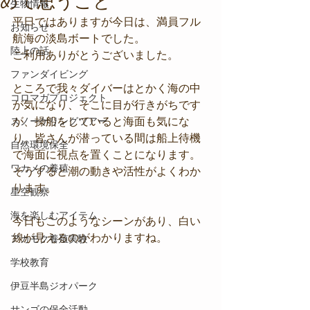
めて思うこと
生物情報
平日ではありますが今日は、満員フル
お知らせ
航海の淡島ボートでした。
陸上の話
ご利用ありがとうございました。
ファンダイビング
ところで我々ダイバーはとかく海の中
コロマガプロジェクト
が気になり、そこに目が行きがちです
スノーケリングツアー
が、操船をしていると海面も気にな
り、皆さんが潜っている間は船上待機
自然環境保全
で海面に視点を置くことになります。
ワカメの養殖
そうすると潮の動きや活性がよくわか
ります。
星空観察
海を楽しむアイテム
今日もこのようなシーンがあり、白い
線が見えるのがわかりますね。
アカモク養殖実験
学校教育
伊豆半島ジオパーク
サンゴの保全活動