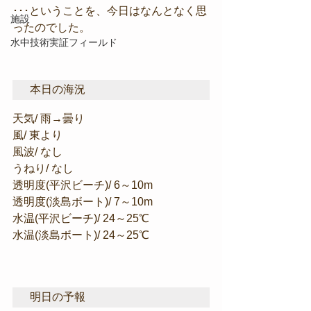
･･･ということを、今日はなんとなく思
施設
ったのでした。
水中技術実証フィールド
本日の海況
天気/ 雨→曇り
風/ 東より
風波/ なし
うねり/ なし
透明度(平沢ビーチ)/ 6～10m
透明度(淡島ボート)/ 7～10m
水温(平沢ビーチ)/ 24～25℃
水温(淡島ボート)/ 24～25℃
明日の予報