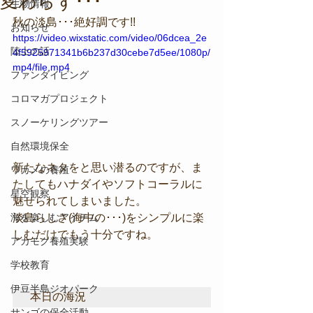
変わらず･･･
生物情報
秋の淡島･･･絶好調です!!
お知らせ
https://video.wixstatic.com/video/06dcea_2e
陸上の話
4f5925971341b6b237d30cebe7d5ee/1080p/
mp4/file.mp4
ファンダイビング
コロマガプロジェクト
スノーケリングツアー
自然環境保全
新たなネタをと思い潜るのですが、ま
ワカメの養殖
たしてもハナダイやソフトコーラルに
星空観察
魅せられてしまいました。
淡島らしさ(海中の･･･)をシンプルに楽
海を楽しむアイテム
しむだけでもう十分ですね。
アカモク養殖実験
学校教育
伊豆半島ジオパーク
本日の海況
サンゴの保全活動