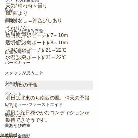
天気/ 晴れ時々曇り
取材
風/ 西より
風波/ なし→沖合少しあり
作業潜水
うねり/ なし
いつもとは違う業務
透明度(平沢ビーチ)/ 7～10m
キャンプ
透明度(淡島ボート)/ 8～10m
水温(平沢ビーチ)/ 21～22℃
自然体験学習
水温(淡島ボート)/ 21～22℃
バーベキュー
スタッフが思うこと
安全対策
明日の予報
イベント
明日は北東のち南西の風、晴天の予報
レスキュー･ファーストエイド
です。
明日も終日穏やかなコンディションが
地域のこと
期待できそうです。
磯あそび教室
海況情報
環境保全活動