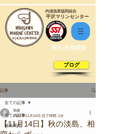
​内浦漁業協同組合
​平沢マリンセンター
海況･生物情報
ブログ
記事
全ての記事
朝倉
全ての記事
2021年11月14日
読了時間: 1分
【11月14日】秋の淡島、相
海況情報