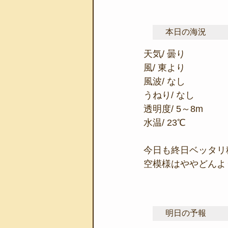
本日の海況
天気/ 曇り
風/ 東より
風波/ なし
うねり/ なし
透明度/ 5～8m
水温/ 23℃
今日も終日ベッタリ
空模様はややどんより
明日の予報