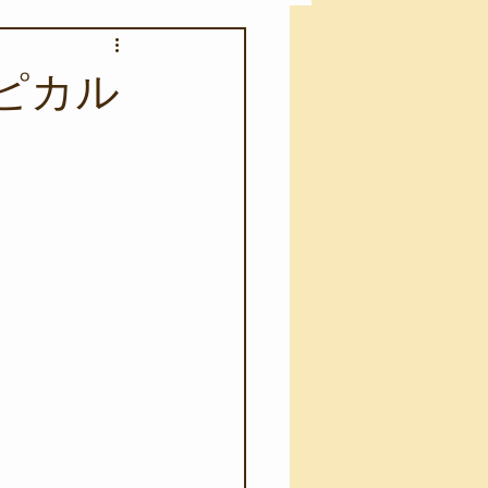
アカモク養殖実験
ロピカル
う業務
キャンプ
･ファーストエイド