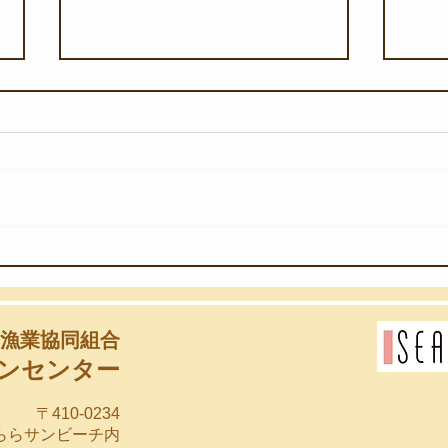
【8月6日(木)】団体様のスノ
【8
ーケリング教室
始め
漁業協同組合
ンセンター
〒410-0234
らららサンビーチ内