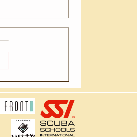
月4日(火)】ウネリが入り
ました