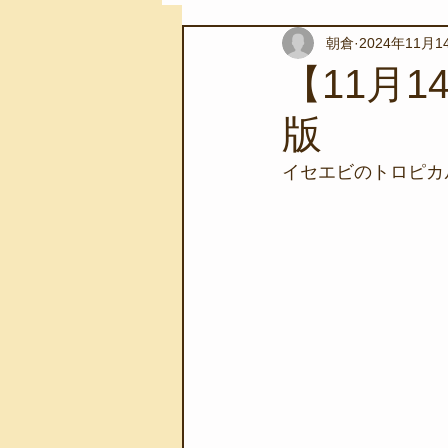
朝倉
2024年11月1
スノーケリングツアー
自然環
【11月
版
学校教育
伊豆半島ジオパーク
イセエビのトロピカル
自然体験学習
バーベキュー
地域のこと
磯あそび教室