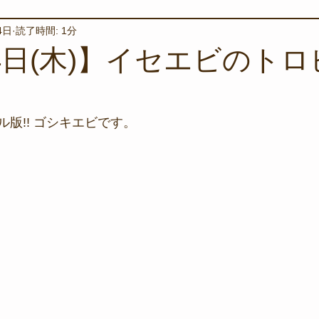
4日
読了時間: 1分
境保全
ワカメの養殖
星空観察
海を楽しむアイテム
14日(木)】イセエビのト
サンゴの保全活動
取材
作業潜水
いつもとは違
版!! ゴシキエビです。
スタッフが思うこと
安全対策
イベント
レスキュー
環境保全活動
施設
水中技術実証フィールド