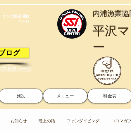
​内浦漁業
サンゴ保全活動​
ページ
​平沢
ー
ブログ
〒
ッフ募集ページ
施設
メニュー
料金表
お知らせ
陸上の話
ファンダイビング
コロマガ