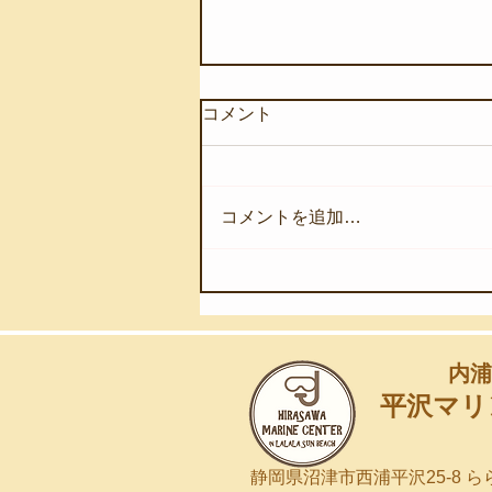
コメント
コメントを追加…
【8月7日(金)】深海の奇跡を
浅海へ
内浦
平沢マリ
静岡県沼津市西浦平沢25-8 