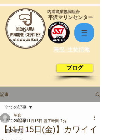
​内浦漁業協同組合
​平沢マリンセンター
海況･生物情報
ブログ
記事
全ての記事
朝倉
全ての記事
2024年11月15日
読了時間: 1分
【11月15日(金)】カワイイ
海況情報