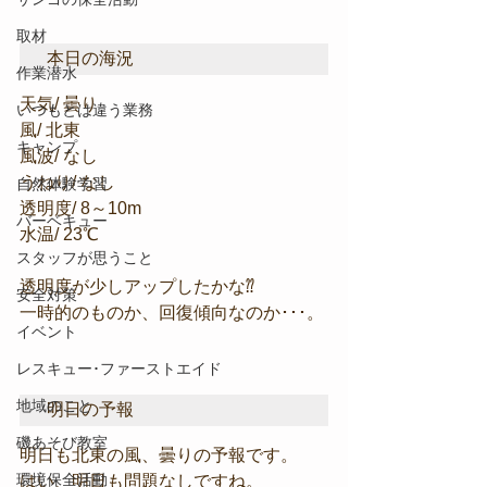
取材
本日の海況
作業潜水
天気/ 曇り
いつもとは違う業務
風/ 北東
キャンプ
風波/ なし
うねり/ なし
自然体験学習
透明度/ 8～10m
バーベキュー
水温/ 23℃
スタッフが思うこと
透明度が少しアップしたかな⁇
安全対策
一時的のものか、回復傾向なのか･･･。
イベント
レスキュー･ファーストエイド
地域のこと
明日の予報
磯あそび教室
明日も北東の風、曇りの予報です。
環境保全活動
はい、明日も問題なしですね。