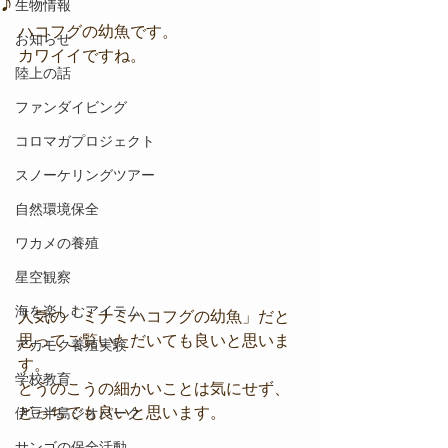
♪
生物情報
ハコフグの幼魚です。
お知らせ
カワイイですね。
陸上の話
ファンダイビング
コロマガプロジェクト
スノーケリングツアー
自然環境保全
ワカメの養殖
星空観察
海を楽しむアイテム
人気の「ミナミハコフグの幼魚」だと
思ってご覧いただいても良いと思いま
アカモク養殖実験
す。
学校教育
どうのこうの細かいことは気にせず、
どっちでも良いと思います。
伊豆半島ジオパーク
サンゴの保全活動