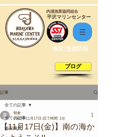
​内浦漁業協同組合
​平沢マリンセンター
海況･生物情報
ブログ
記事
全ての記事
朝倉
全ての記事
2023年11月17日
読了時間: 1分
【11月17日(金)】南の海か
海況情報