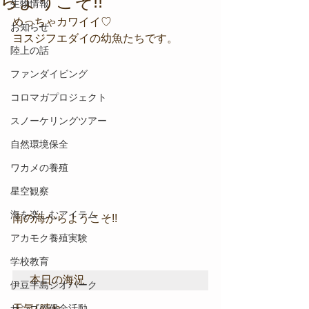
らようこそ!!
生物情報
めっちゃカワイイ♡
お知らせ
ヨスジフエダイの幼魚たちです。
陸上の話
ファンダイビング
コロマガプロジェクト
スノーケリングツアー
自然環境保全
ワカメの養殖
星空観察
海を楽しむアイテム
南の海からようこそ!!
アカモク養殖実験
学校教育
本日の海況
伊豆半島ジオパーク
サンゴの保全活動
天気/ 晴れ