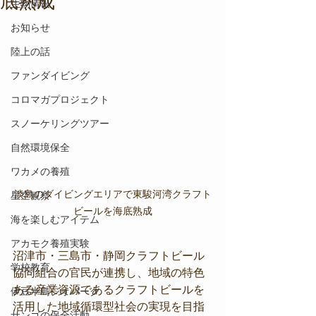
底熟成
生物情報
お知らせ
陸上の話
ファンダイビング
コロマガプロジェクト
スノーケリングツアー
自然環境保全
ワカメの養殖
淡島のダイビングエリアで東駿河湾クラフト
星空観察
ビールを海底熟成
海を楽しむアイテム
アカモク養殖実験
沼津市・三島市・静岡クラフトビール
学校教育
協同組合の官民が連携し、地域の特色
ある産業資源であるクラフトビールを
伊豆半島ジオパーク
活用した地域循環型社会の実現を目指
サンゴの保全活動