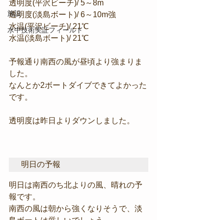
透明度(平沢ビーチ)/ 5～8m
施設
透明度(淡島ボート)/ 6～10m強
水温(平沢ビーチ)/ 21℃
水中技術実証フィールド
水温(淡島ボート)/ 21℃
予報通り南西の風が昼頃より強まりま
した。
なんとか2ボートダイブできてよかった
です。
透明度は昨日よりダウンしました。
明日の予報
明日は南西のち北よりの風、晴れの予
報です。
南西の風は朝から強くなりそうで、淡