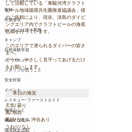
して活動している「東駿河湾クラフト
取材
ビール地域循環共生圏推進協議会」様
のご依頼により、現在、淡島のダイビ
作業潜水
ングエリア内でクラフトビールの海底
いつもとは違う業務
熟成を行っています。
キャンプ
このエリアで潜られるダイバーの皆さ
自然体験学習
まへ。
どうか、やさしく見守ってあげるだけ
バーベキュー
をお願いします。
スタッフが思うこと
安全対策
イベント
本日の海況
レスキュー･ファーストエイド
天気/ 曇り
地域のこと
風/ 南西
風波/ なし→沖合あり
磯あそび教室
うねり/ なし
環境保全活動