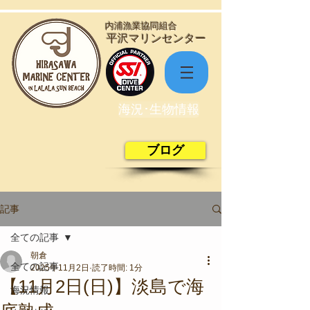
​内浦漁業協同組合
​平沢マリンセンター
海況･生物情報
ブログ
記事
全ての記事
朝倉
全ての記事
2025年11月2日
読了時間: 1分
【11月2日(日)】淡島で海
海況情報