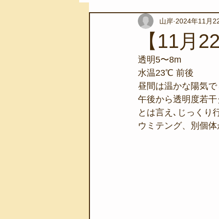
山岸
2024年11月2
スノーケリングツアー
自然環
【11月2
透明5〜8m  
学校教育
伊豆半島ジオパーク
水温23℃ 前後　
昼間は温かな陽気で
午後から透明度若干
自然体験学習
バーベキュー
とは言え､じっくり
ウミテング、別個体
地域のこと
磯あそび教室