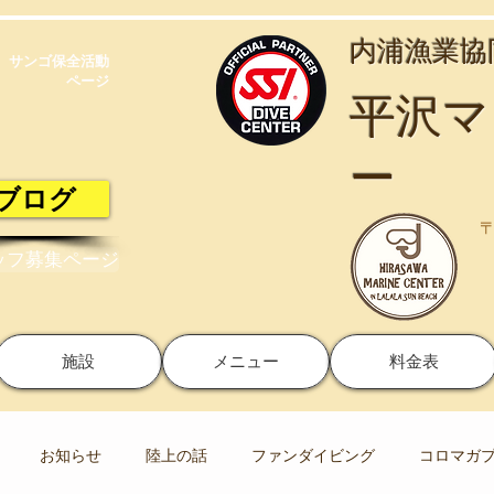
​内浦漁業
サンゴ保全活動​
ページ
​平沢
ー
ブログ
〒
ッフ募集ページ
施設
メニュー
料金表
お知らせ
陸上の話
ファンダイビング
コロマガ