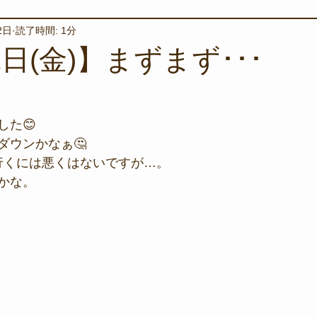
2日
読了時間: 1分
境保全
ワカメの養殖
星空観察
海を楽しむアイテム
2日(金)】まずまず･･･
サンゴの保全活動
取材
作業潜水
いつもとは違
した😊
ダウンかなぁ🤔
スタッフが思うこと
安全対策
イベント
レスキュー
行くには悪くはないですが…。
かな。
環境保全活動
施設
水中技術実証フィールド