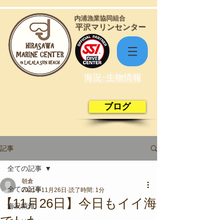
​内浦漁業協同組合
​平沢マリンセンター
海況･生物情報
ブログ
記事
全ての記事
朝倉
全ての記事
2021年11月26日
読了時間: 1分
【11月26日】今日もイイ海
海況情報