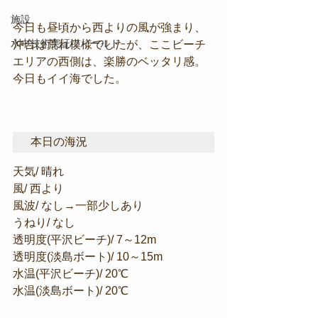
施設
今日も昼頃から西よりの風が強まり、
水中技術実証フィールド
沖合は荒れ模様でしたが、ここビーチ
エリアの西側は、楽勝のベッタリ感。
今日もイイ海でした。
本日の海況
天気/ 晴れ
風/ 西より
風波/ なし→一部少しあり
うねり/ なし
透明度(平沢ビーチ)/ 7～12m
透明度(淡島ボート)/ 10～15m
水温(平沢ビーチ)/ 20℃
水温(淡島ボート)/ 20℃