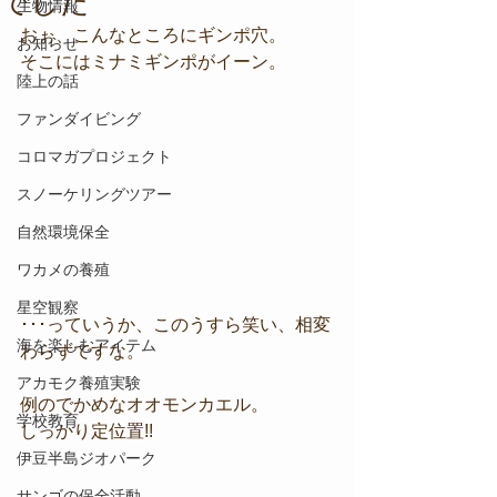
でした
生物情報
おぉ、こんなところにギンポ穴。
お知らせ
そこにはミナミギンポがイーン。
陸上の話
ファンダイビング
コロマガプロジェクト
スノーケリングツアー
自然環境保全
ワカメの養殖
星空観察
･･･っていうか、このうすら笑い、相変
海を楽しむアイテム
わらずですな。
アカモク養殖実験
例のでかめなオオモンカエル。
学校教育
しっかり定位置!!
伊豆半島ジオパーク
サンゴの保全活動