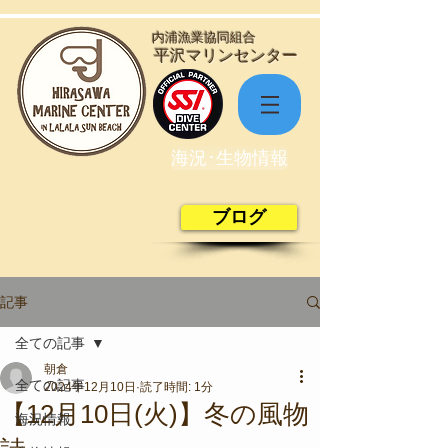
​内浦漁業協同組合
​平沢マリンセンター
海況･生物情報
ブログ
記事
全ての記事
朝倉
全ての記事
2024年12月10日
読了時間: 1分
【12月10日(火)】冬の風物
海況情報