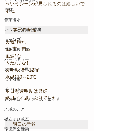
ういうシーンが見られるのは嬉しいで
取材
すね。
作業潜水
本日の海況
いつもとは違う業務
キャンプ
天気/ 晴れ
風/ 東→南西
自然体験学習
風波/ なし
バーベキュー
うねり/ なし
スタッフが思うこと
透明度/ 8～12m
水温/ 19～20℃
安全対策
イベント
本日も透明度は良好。
終日イイ凪っぷりでした。
レスキュー･ファーストエイド
地域のこと
磯あそび教室
明日の予報
環境保全活動