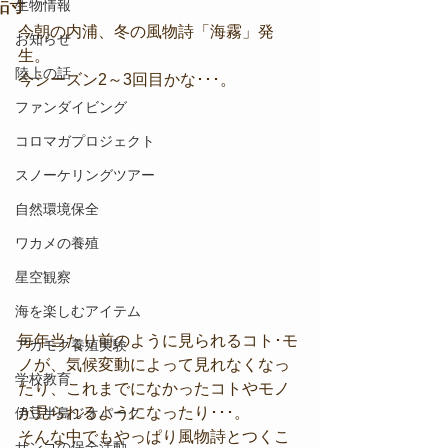
詩
生物情報
今朝の内浦、冬の風物詩「海霧」発
お知らせ
生。
陸上の話
今シーズン2～3回目かな･･･。
ファンダイビング
コロマガプロジェクト
スノーケリングツアー
自然環境保全
ワカメの養殖
星空観察
海を楽しむアイテム
毎年当たり前のように見られるコト･モ
アカモク養殖実験
ノが、気候変動によって見れなくなっ
学校教育
たり、これまでになかったコトやモノ
が見られるようになったり･･･。
伊豆半島ジオパーク
そんな中でもやっぱり風物詩とつくこ
サンゴの保全活動