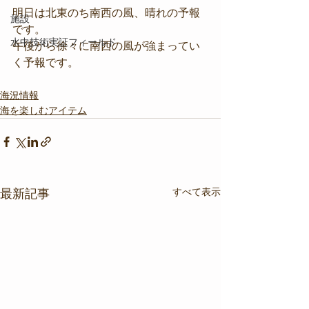
明日は北東のち南西の風、晴れの予報
施設
です。
水中技術実証フィールド
午後から徐々に南西の風が強まってい
く予報です。
海況情報
海を楽しむアイテム
すべて表示
最新記事