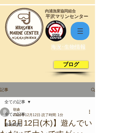
​内浦漁業協同組合
​平沢マリンセンター
海況･生物情報
ブログ
記事
全ての記事
朝倉
全ての記事
2024年12月12日
読了時間: 1分
【12月12日(木)】遊んでい
海況情報