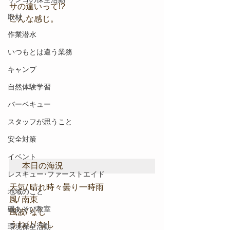
サの違いって!?
取材
こんな感じ。
作業潜水
いつもとは違う業務
キャンプ
自然体験学習
バーベキュー
スタッフが思うこと
安全対策
イベント
本日の海況
レスキュー･ファーストエイド
天気/ 晴れ時々曇り一時雨
地域のこと
風/ 南東
磯あそび教室
風波/ なし
うねり/ なし
環境保全活動