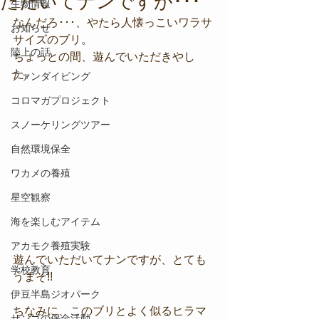
ただいてナンですが･･･
生物情報
なんだろ･･･、やたら人懐っこいワラサ
お知らせ
サイズのブリ。
陸上の話
ちょっとの間、遊んでいただきやし
た。
ファンダイビング
コロマガプロジェクト
スノーケリングツアー
自然環境保全
ワカメの養殖
星空観察
海を楽しむアイテム
アカモク養殖実験
遊んでいただいてナンですが、とても
学校教育
うまそ!!
伊豆半島ジオパーク
ちなみに、このブリとよく似るヒラマ
サンゴの保全活動