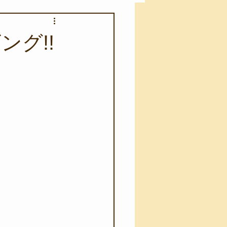
アカモク養殖実験
ング!!
う業務
キャンプ
･ファーストエイド