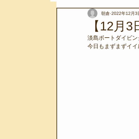
朝倉
2022年12月3
スノーケリングツアー
自然環
【12月3
淡島ボートダイビング
学校教育
伊豆半島ジオパーク
今日もまずまずイイ
自然体験学習
バーベキュー
地域のこと
磯あそび教室