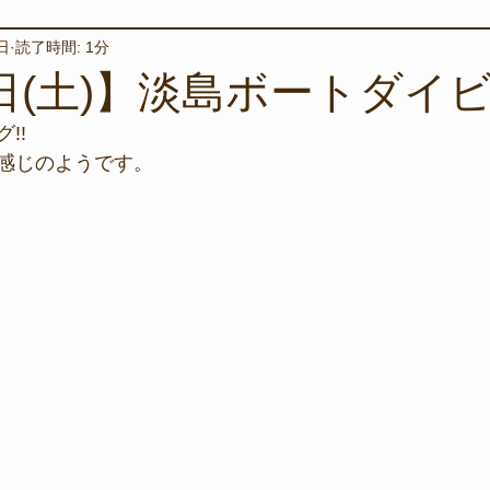
日
読了時間: 1分
境保全
ワカメの養殖
星空観察
海を楽しむアイテム
日(土)】淡島ボートダイビ
!!
サンゴの保全活動
取材
作業潜水
いつもとは違
感じのようです。
スタッフが思うこと
安全対策
イベント
レスキュー
環境保全活動
施設
水中技術実証フィールド