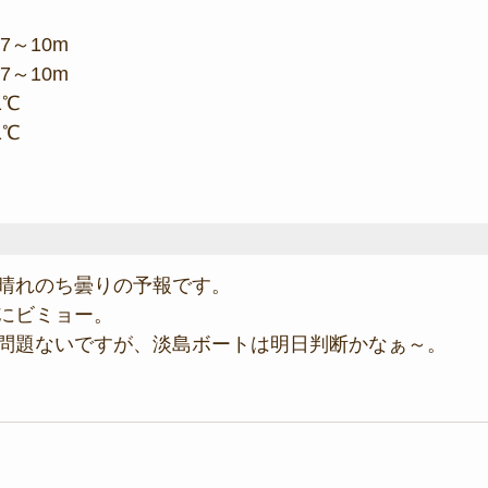
7～10m
7～10m
1℃
1℃
晴れのち曇りの予報です。
にビミョー。
問題ないですが、淡島ボートは明日判断かなぁ～。