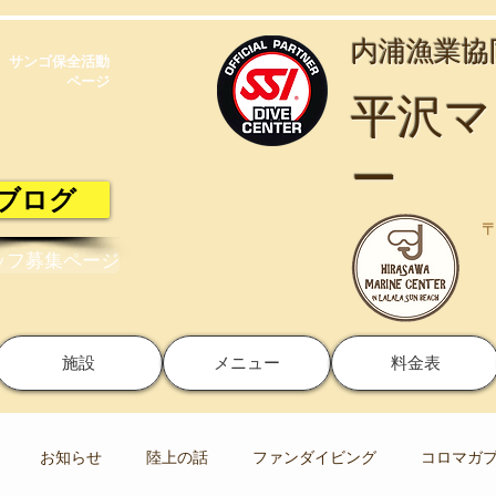
​内浦漁業
サンゴ保全活動​
ページ
​平沢
ー
ブログ
〒
ッフ募集ページ
施設
メニュー
料金表
お知らせ
陸上の話
ファンダイビング
コロマガ