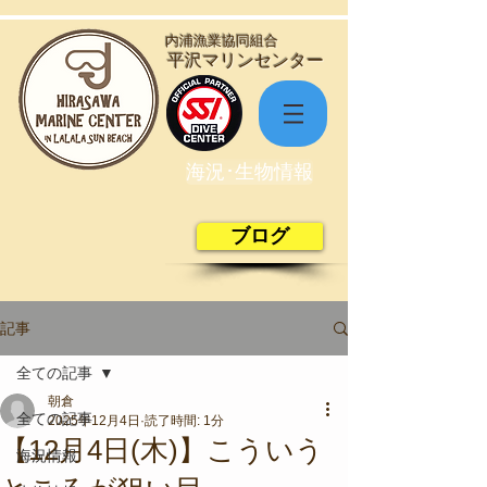
​内浦漁業協同組合
​平沢マリンセンター
海況･生物情報
ブログ
記事
全ての記事
朝倉
全ての記事
2025年12月4日
読了時間: 1分
【12月4日(木)】こういう
海況情報