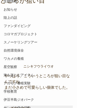
ところが狙い目
生物情報
お知らせ
陸上の話
ファンダイビング
コロマガプロジェクト
スノーケリングツアー
自然環境保全
ワカメの養殖
ニシキフウライウオ
星空観察
海を楽しむアイテム
やっぱり、こういうところが狙い目な
んですね。
アカモク養殖実験
まだ小さめで可愛らしい個体でした。
学校教育
伊豆半島ジオパーク
サンゴの保全活動