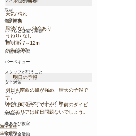
本日の海況
取材
天気/ 晴れ
作業潜水
風/ 南西
風波/ なし→沖合あり
いつもとは違う業務
うねり/ なし
キャンプ
透明度/ 7～12m
水温/ 18℃
自然体験学習
バーベキュー
スタッフが思うこと
明日の予報
安全対策
明日も南西の風が強め、晴天の予報で
イベント
す。
レスキュー･ファーストエイド
沖合は時化そうですが、手前のダイビ
ングエリアは終日問題ないでしょう。
地域のこと
磯あそび教室
海況情報
生物情報
環境保全活動