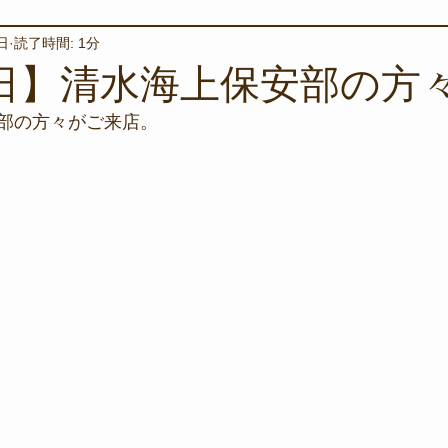
日
読了時間: 1分
境保全
ワカメの養殖
星空観察
海を楽しむアイテム
6日】清水海上保安部の方々
部の方々がご来店。
サンゴの保全活動
取材
作業潜水
いつもとは違
スタッフが思うこと
安全対策
イベント
レスキュー
環境保全活動
施設
水中技術実証フィールド