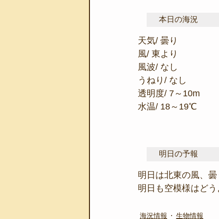
本日の海況
天気/ 曇り
風/ 東より
風波/ なし
うねり/ なし
透明度/ 7～10m
水温/ 18～19℃
明日の予報
明日は北東の風、曇
明日も空模様はどう
海況情報
生物情報