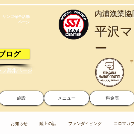
​内浦漁業
サンゴ保全活動​
ページ
​平沢
ー
ブログ
〒
ッフ募集ページ
施設
メニュー
料金表
お知らせ
陸上の話
ファンダイビング
コロマガ