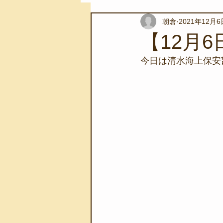
朝倉
2021年12月6
スノーケリングツアー
自然環
【12月
今日は清水海上保安
学校教育
伊豆半島ジオパーク
自然体験学習
バーベキュー
地域のこと
磯あそび教室