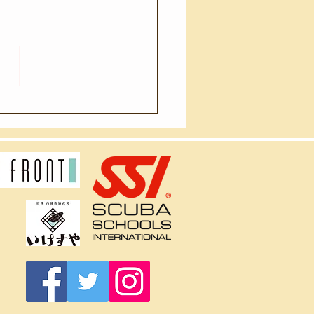
月2日(日)】久々のベニ