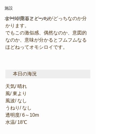
施設
水中技術実証フィールド
よーく見るとどっちがどっちなのか分
かります。
でもこの激似感、偶然なのか、意図的
なのか、意味が分かるとフムフムなる
ほどねってオモシロイです。
本日の海況
天気/ 晴れ
風/ 東より
風波/ なし
うねり/ なし
透明度/ 6～10m
水温/ 18℃