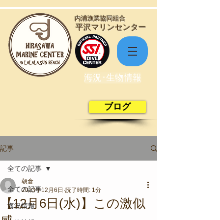
​内浦漁業協同組合
​平沢マリンセンター
海況･生物情報
ブログ
記事
全ての記事
朝倉
全ての記事
2023年12月6日
読了時間: 1分
【12月6日(水)】この激似
海況情報