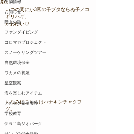
感
生物情報
いつの間にか3匹の子ブタならぬ子ノコ
お知らせ
ギリハギ。
陸上の話
かわゆい♡
ファンダイビング
コロマガプロジェクト
スノーケリングツアー
自然環境保全
ワカメの養殖
星空観察
海を楽しむアイテム
ちなみにこちらはハナキンチャクフ
アカモク養殖実験
グ。
学校教育
伊豆半島ジオパーク
サンゴの保全活動