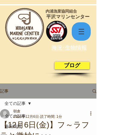
​内浦漁業協同組合
​平沢マリンセンター
海況･生物情報
ブログ
記事
全ての記事
朝倉
全ての記事
2024年12月6日
読了時間: 1分
【12月6日(金)】フ～ラフ
海況情報