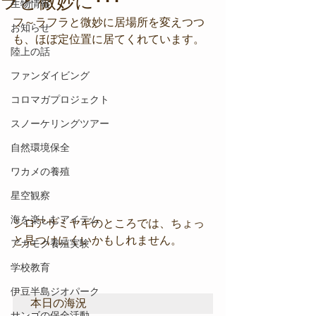
ラと微妙に･･･
生物情報
フ～ラフラと微妙に居場所を変えつつ
お知らせ
も、ほぼ定位置に居てくれています。
陸上の話
ファンダイビング
コロマガプロジェクト
スノーケリングツアー
自然環境保全
ワカメの養殖
星空観察
海を楽しむアイテム
シロアザミヤギのところでは、ちょっ
と見つけにくいかもしれません。
アカモク養殖実験
学校教育
伊豆半島ジオパーク
本日の海況
サンゴの保全活動