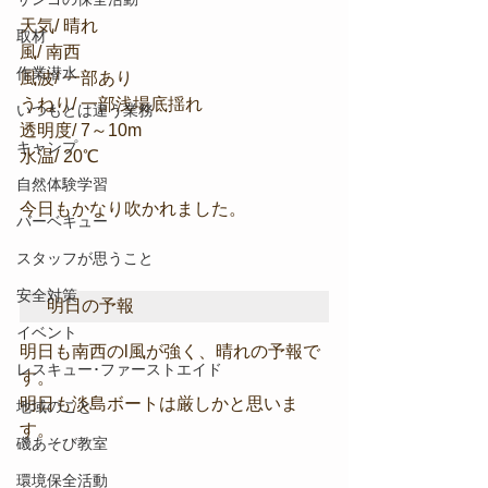
天気/ 晴れ
取材
風/ 南西
作業潜水
風波/ 一部あり
うねり/ 一部浅場底揺れ
いつもとは違う業務
透明度/ 7～10m
キャンプ
水温/ 20℃
自然体験学習
今日もかなり吹かれました。
バーベキュー
スタッフが思うこと
安全対策
明日の予報
イベント
明日も南西のl風が強く、晴れの予報で
レスキュー･ファーストエイド
す。
明日も淡島ボートは厳しかと思いま
地域のこと
す。
磯あそび教室
環境保全活動