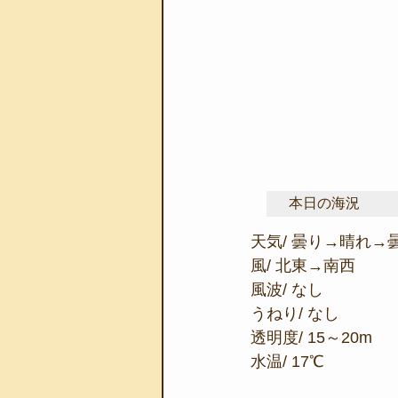
本日の海況
天気/ 曇り→晴れ→
風/ 北東→南西
風波/ なし
うねり/ なし
透明度/ 15～20m
水温/ 17℃