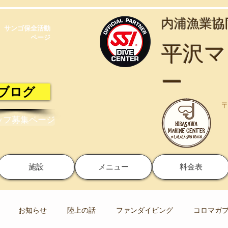
​内浦漁業
サンゴ保全活動​
ページ
​平沢
ー
ブログ
〒
ッフ募集ページ
施設
メニュー
料金表
お知らせ
陸上の話
ファンダイビング
コロマガ