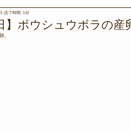
日
読了時間: 1分
境保全
ワカメの養殖
星空観察
海を楽しむアイテム
5日】ボウシュウボラの産
卵。
サンゴの保全活動
取材
作業潜水
いつもとは違
スタッフが思うこと
安全対策
イベント
レスキュー
環境保全活動
施設
水中技術実証フィールド