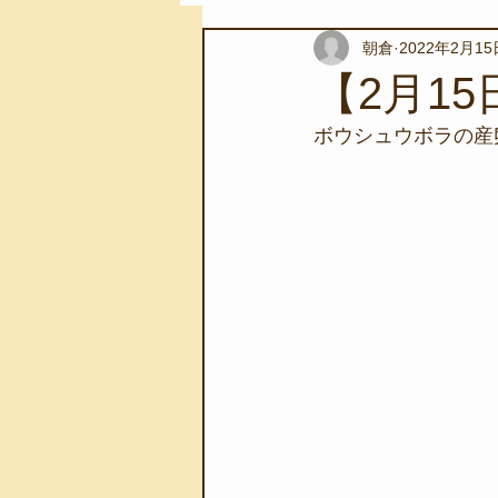
朝倉
2022年2月15
スノーケリングツアー
自然環
【2月1
ボウシュウボラの産
学校教育
伊豆半島ジオパーク
自然体験学習
バーベキュー
地域のこと
磯あそび教室