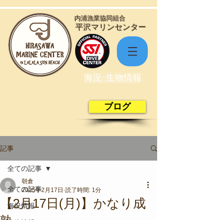
​内浦漁業協同組合
​平沢マリンセンター
海況･生物情報
ブログ
記事
全ての記事
朝倉
全ての記事
2025年2月17日
読了時間: 1分
【2月17日(月)】かなり成
海況情報