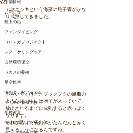
熟
生物情報
アヤニシキという海藻の胞子嚢がかな
お知らせ
り成熟してきました。
陸上の話
ファンダイビング
コロマガプロジェクト
スノーケリングツアー
自然環境保全
ワカメの養殖
星空観察
海を楽しむアイテム
小さいですけど、プックプクの風船の
ような袋の中には胞子が入っていて、
アカモク養殖実験
放出されるまでに成熟すると赤っぽく
学校教育
なります。
それが透けて袋自体がだんだんと赤く
伊豆半島ジオパーク
見えるようになるんですね。
サンゴの保全活動