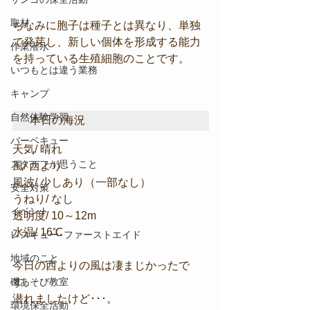
取材
ちなみに胞子は種子とは異なり、単独
で発芽し、新しい個体を形成する能力
作業潜水
を持っている生殖細胞のことです。
いつもとは違う業務
キャンプ
自然体験学習
本日の海況
バーベキュー
天気/ 晴れ
スタッフが思うこと
風/ 西より
風波/ 少しあり（一部なし）
安全対策
うねり/ なし
イベント
透明度/ 10～12m
水温/ 16℃
レスキュー･ファーストエイド
地域のこと
今日の西よりの風は凄まじかったで
磯あそび教室
す。
潜れましたけど･･･。
環境保全活動