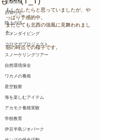
も･･･(T_T)
生物情報
もしかしたらと思っていましたが、や
お知らせ
っぱり予感的中。
陸上の話
またしても北西の強風に見舞われまし
た。
ファンダイビング
コロマガプロジェクト
朝の時点での様子です。
スノーケリングツアー
自然環境保全
ワカメの養殖
星空観察
海を楽しむアイテム
アカモク養殖実験
学校教育
伊豆半島ジオパーク
サンゴの保全活動