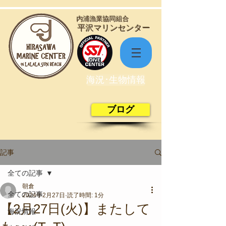
​内浦漁業協同組合
​平沢マリンセンター
海況･生物情報
ブログ
記事
全ての記事
朝倉
全ての記事
2024年2月27日
読了時間: 1分
【2月27日(火)】またして
海況情報