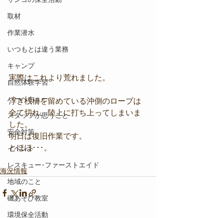
取材
作業潜水
いつもとは違う業務
キャンプ
実際はこれより荒れました。
自然体験学習
バーベキュー
浮き桟橋を留めている沖側のロープは
全て切れ、陸上に打ち上ってしまいま
スタッフが思うこと
した。
安全対策
明日は復旧作業です。
とほほ･･･。
イベント
レスキュー･ファーストエイド
海況情報
地域のこと
磯あそび教室
環境保全活動