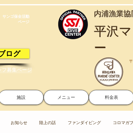
​内浦漁業
サンゴ保全活動​
ページ
​平沢
ー
ブログ
〒
ッフ募集ページ
施設
メニュー
料金表
お知らせ
陸上の話
ファンダイビング
コロマガ