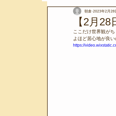
朝倉
2023年2月28
スノーケリングツアー
自然環
【2月2
ここだけ世界観がちょ
学校教育
伊豆半島ジオパーク
よほど居心地が良い
https://video.wixstat
自然体験学習
バーベキュー
地域のこと
磯あそび教室