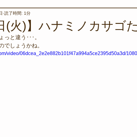
日
読了時間: 1分
境保全
ワカメの養殖
星空観察
海を楽しむアイテム
8日(火)】ハナミノカサゴ
っと違う･･･。
サンゴの保全活動
取材
作業潜水
いつもとは違
のでしょうかね。
ic.com/video/06dcea_2e2e882b101f47a994a5ce2395d50a3d/1080
スタッフが思うこと
安全対策
イベント
レスキュー
環境保全活動
施設
水中技術実証フィールド