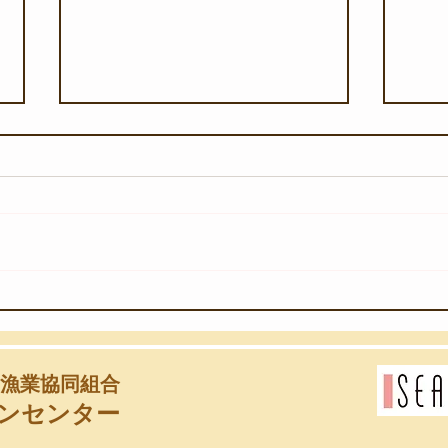
【8月7日(金)】深海の奇跡を
【8
浅海へ
ーケ
漁業協同組合
ンセンター