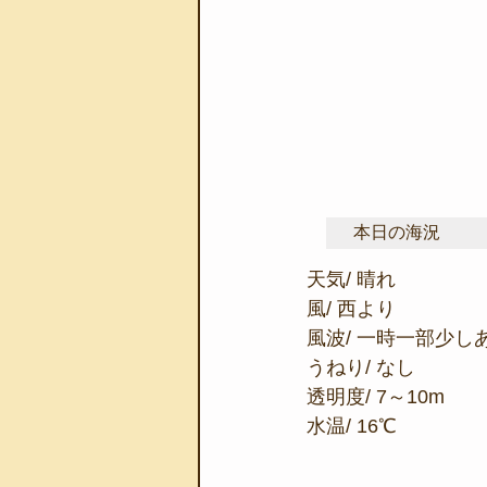
本日の海況
天気/ 晴れ
風/ 西より
風波/ 一時一部少し
うねり/ なし
透明度/ 7～10m
水温/ 16℃