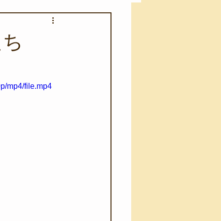
アカモク養殖実験
たち
う業務
キャンプ
p/mp4/file.mp4
･ファーストエイド