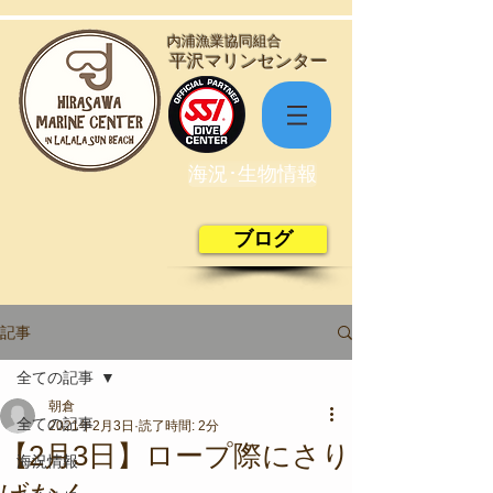
​内浦漁業協同組合
​平沢マリンセンター
海況･生物情報
ブログ
記事
全ての記事
朝倉
全ての記事
2021年2月3日
読了時間: 2分
【2月3日】ロープ際にさり
海況情報