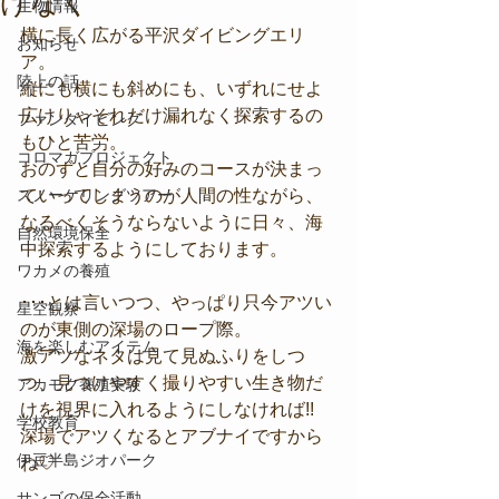
げなく
生物情報
横に長く広がる平沢ダイビングエリ
お知らせ
ア。
陸上の話
縦にも横にも斜めにも、いずれにせよ
広けりゃそれだけ漏れなく探索するの
ファンダイビング
もひと苦労。
コロマガプロジェクト
おのずと自分の好みのコースが決まっ
スノーケリングツアー
ていってしまうのが人間の性ながら、
なるべくそうならないように日々、海
自然環境保全
中探索するようにしております。
ワカメの養殖
･･･とは言いつつ、やっぱり只今アツい
星空観察
のが東側の深場のロープ際。
海を楽しむアイテム
激アツなネタは見て見ぬふりをしつ
つ、見つけやすく撮りやすい生き物だ
アカモク養殖実験
けを視界に入れるようにしなければ!!
学校教育
深場でアツくなるとアブナイですから
伊豆半島ジオパーク
ね♡
サンゴの保全活動