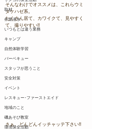
そんなわけでオススメは、これらウミ
取材
タケハゼ系。
たくさん居て、カワイクて、見やすく
作業潜水
て、撮りやすい!!
いつもとは違う業務
キャンプ
自然体験学習
バーベキュー
スタッフが思うこと
安全対策
イベント
レスキュー･ファーストエイド
地域のこと
磯あそび教室
さぁ、どんどんイッチャッテ下さい!!
環境保全活動