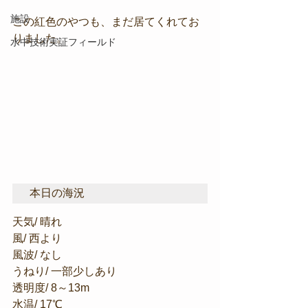
施設
この紅色のやつも、まだ居てくれてお
りました。
水中技術実証フィールド
本日の海況
天気/ 晴れ
風/ 西より
風波/ なし
うねり/ 一部少しあり
透明度/ 8～13m
水温/ 17℃