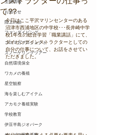
ンストラクターの仕事っ
生物情報
て??
お知らせ
今日はここ平沢マリンセンターのある
陸上の話
沼津市西浦地区の中学校･･･長井崎中学
ファンダイビング
校1年生の総合学習「職業講話」にて、
ダイビングインストラクターとしての
コロマガプロジェクト
自分の仕事について、お話をさせてい
スノーケリングツアー
ただきました。
自然環境保全
ワカメの養殖
星空観察
海を楽しむアイテム
アカモク養殖実験
学校教育
伊豆半島ジオパーク
サンゴの保全活動