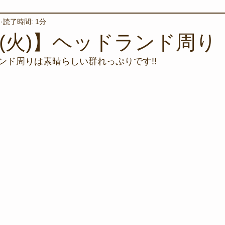
日
読了時間: 1分
境保全
ワカメの養殖
星空観察
海を楽しむアイテム
日(火)】ヘッドランド周り
ンド周りは素晴らしい群れっぷりです!!
サンゴの保全活動
取材
作業潜水
いつもとは違
スタッフが思うこと
安全対策
イベント
レスキュー
環境保全活動
施設
水中技術実証フィールド