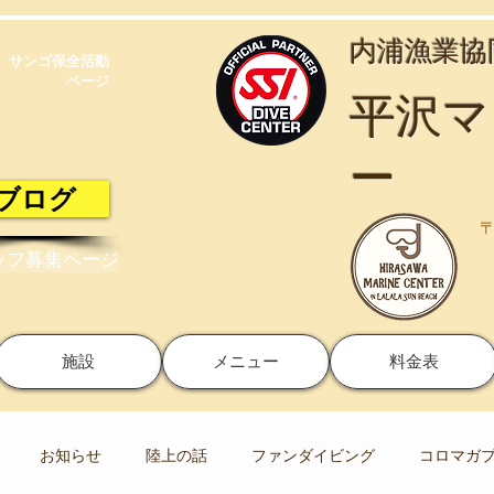
​内浦漁業
サンゴ保全活動​
ページ
​平沢
ー
ブログ
〒
ッフ募集ページ
施設
メニュー
料金表
お知らせ
陸上の話
ファンダイビング
コロマガ