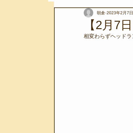
朝倉
2023年2月7
スノーケリングツアー
自然環
【2月7
相変わらずヘッドラ
学校教育
伊豆半島ジオパーク
自然体験学習
バーベキュー
地域のこと
磯あそび教室