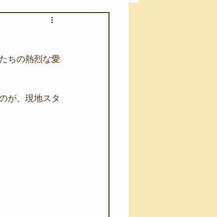
アカモク養殖実験
たちの熱烈な愛
う業務
キャンプ
のが、現地スタ
･ファーストエイド