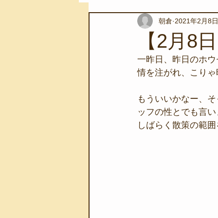
朝倉
2021年2月8
スノーケリングツアー
自然環
【2月8
一昨日、昨日のホウ
学校教育
伊豆半島ジオパーク
情を注がれ、こりゃ
もういいかなー、そ
自然体験学習
バーベキュー
ッフの性とでも言いま
しばらく散策の範囲
地域のこと
磯あそび教室