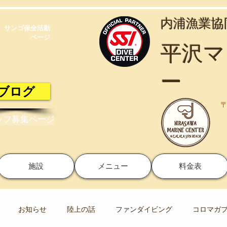
​内浦漁業
サンゴ保全活動​
ページ
​平沢
ー
ブログ
〒
ッフ募集ページ
施設
メニュー
料金表
お知らせ
陸上の話
ファンダイビング
コロマガ