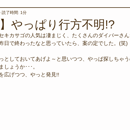
日
読了時間: 1分
境保全
ワカメの養殖
星空観察
海を楽しむアイテム
日】やっぱり行方不明!?
セキカサゴの人気は凄まじく、たくさんのダイバーさん
サンゴの保全活動
取材
作業潜水
いつもとは違
昨日で終わったなと思っていたら、案の定でした。(笑)
っとしておいてあげよ～と思いつつ、やっぱ探しちゃう
スタッフが思うこと
安全対策
イベント
レスキュー
しょうか･･･。
を広げつつ、やっと発見!!
環境保全活動
施設
水中技術実証フィールド