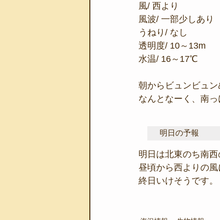
風/ 西より
風波/ 一部少しあり
うねり/ なし
透明度/ 10～13m
水温/ 16～17℃
朝からビュンビュン
なんとなーく、南っ
明日の予報
明日は北東のち南西
昼頃から西よりの風
終日いけそうです。