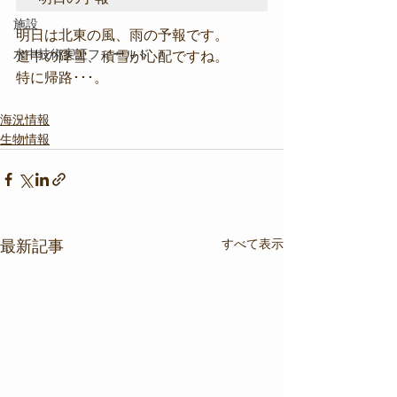
施設
明日は北東の風、雨の予報です。
水中技術実証フィールド
道中の降雪、積雪が心配ですね。
特に帰路･･･。
海況情報
生物情報
すべて表示
最新記事