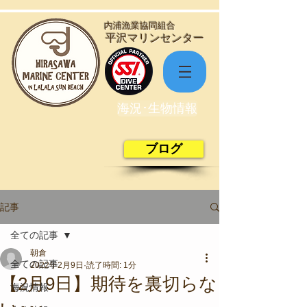
​内浦漁業協同組合
​平沢マリンセンター
海況･生物情報
ブログ
記事
全ての記事
朝倉
全ての記事
2022年2月9日
読了時間: 1分
【2月9日】期待を裏切らな
海況情報