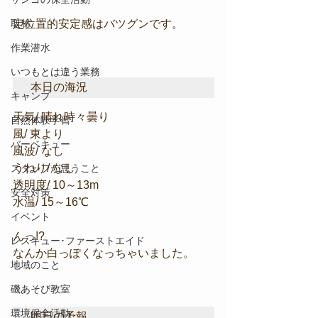
取材
定位置的安定感はバツグンです。
作業潜水
いつもとは違う業務
本日の海況
キャンプ
天気/ 晴れ時々曇り
自然体験学習
風/ 東より
バーベキュー
風波/ なし
うねり/ なし
スタッフが思うこと
透明度/ 10～13m
安全対策
水温/ 15～16℃
イベント
んっ!?
レスキュー･ファーストエイド
なんか白っぽくなっちゃいました。
地域のこと
磯あそび教室
環境保全活動
明日の予報