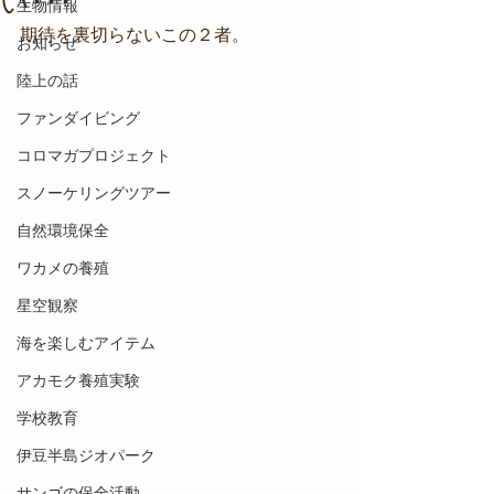
い･･･
生物情報
期待を裏切らないこの２者。
お知らせ
陸上の話
ファンダイビング
コロマガプロジェクト
スノーケリングツアー
自然環境保全
ワカメの養殖
星空観察
海を楽しむアイテム
アカモク養殖実験
学校教育
伊豆半島ジオパーク
サンゴの保全活動