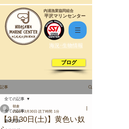
​内浦漁業協同組合
​平沢マリンセンター
海況･生物情報
ブログ
記事
全ての記事
朝倉
全ての記事
2024年3月30日
読了時間: 1分
【3月30日(土)】黄色い奴
海況情報