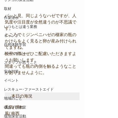
取材
パッと見、同じようなハゼですが、人
作業潜水
気度や注目度が全然違うのが不思議で
いつもとは違う業務
す。
ところでミジンベニハゼの棲家の瓶の
キャンプ
かけらをよく見ると卵が産み付けられ
自然体験学習
てますね。
バーベキュー
観察の際はぜひご配慮いただきますよ
うお願いします。
スタッフが思うこと
間違っても瓶の内側を触るようなこと
安全対策
がありませんように。
イベント
レスキュー･ファーストエイド
本日の海況
地域のこと
天気/ 晴れ
磯あそび教室
風/ 南西
環境保全活動