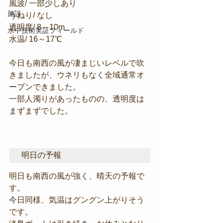
風波/ 一部少しあり
施設
うねり/ なし
透明度/ 8～10m
水中技術実証フィールド
水温/ 16～17℃
今日も南西の風が凄まじいレベルで吹
きましたが、ウネリもなく全域通常オ
ープンできました。
一部人濁りがあったものの、透明度は
まずまずでした。
明日の予報
明日も南西の風が強く、晴天の予報で
す。
今日同様、気温はグングン上がりそう
です。