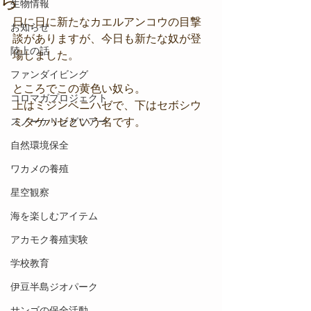
ら
生物情報
日に日に新たなカエルアンコウの目撃
お知らせ
談がありますが、今日も新たな奴が登
陸上の話
場しました。
ファンダイビング
ところでこの黄色い奴ら。
コロマガプロジェクト
上はミジンベニハゼで、下はセボシウ
スノーケリングツアー
ミタケハゼという名です。
自然環境保全
ワカメの養殖
星空観察
海を楽しむアイテム
アカモク養殖実験
学校教育
伊豆半島ジオパーク
サンゴの保全活動