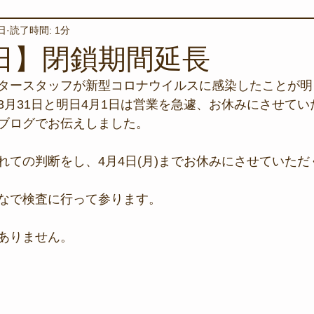
日
読了時間: 1分
境保全
ワカメの養殖
星空観察
海を楽しむアイテム
1日】閉鎖期間延長
タースタッフが新型コロナウイルスに感染したことが明
サンゴの保全活動
取材
作業潜水
いつもとは違
3月31日と明日4月1日は営業を急遽、お休みにさせて
ブログでお伝えしました。
スタッフが思うこと
安全対策
イベント
レスキュー
れての判断をし、4月4日(月)までお休みにさせていた
なで検査に行って参ります。
環境保全活動
施設
水中技術実証フィールド
ありません。