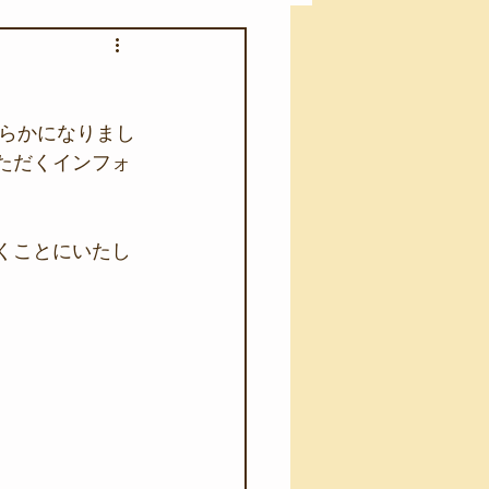
アカモク養殖実験
らかになりまし
う業務
キャンプ
いただくインフォ
･ファーストエイド
だくことにいたし