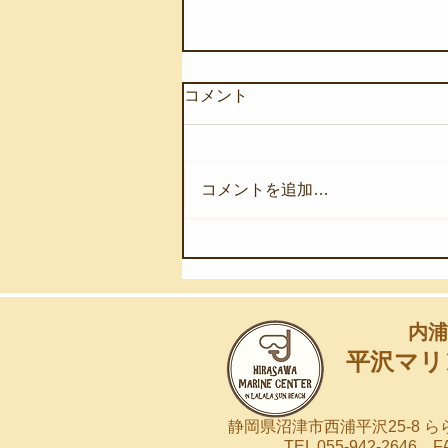
コメント
コメントを追加…
<2025年PADI AWARE>植樹
サンゴの経過
内浦
平沢マリ
静岡県沼津市西浦平沢25-8 
TEL 055-942-2646 FA