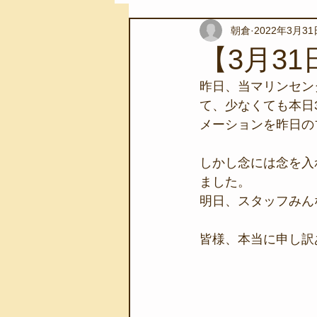
朝倉
2022年3月31
スノーケリングツアー
自然環
【3月3
昨日、当マリンセン
学校教育
伊豆半島ジオパーク
て、少なくても本日
メーションを昨日の
自然体験学習
バーベキュー
しかし念には念を入
ました。
明日、スタッフみん
地域のこと
磯あそび教室
皆様、本当に申し訳