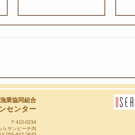
【7月26日(日)】命を繋ぐ、
【7
サンゴの森
ズン
設利
漁業協同組合
ンセンター
〒410-0234
らららサンビーチ内
X 055-942-2640