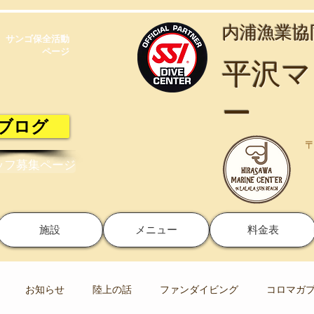
​内浦漁業
サンゴ保全活動​
ページ
​平沢
ー
ブログ
〒
ッフ募集ページ
施設
メニュー
料金表
お知らせ
陸上の話
ファンダイビング
コロマガ