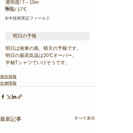
透明度/ 7～10m
施設
水温/ 17℃
水中技術実証フィールド
明日の予報
明日は南東の風、晴天の予報です。
明日の最高気温は20℃オーバー。
半袖Tシャツでいけそうです。
海況情報
生物情報
すべて表示
最新記事