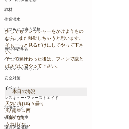
取材
作業潜水
いつもとは違う業務
少しでもプレッシャーをかけようもの
なら、また移動しちゃうと思います。
キャンプ
そぉーっと見るだけにしてやって下さ
自然体験学習
い。
バーベキュー
そして見終わった後は、フィンで蹴と
ばさないでやって下さい。
スタッフが思うこと
安全対策
イベント
本日の海況
レスキュー･ファーストエイド
天気/ 晴れ時々曇り
地域のこと
風/ 南東→西
磯あそび教室
風波/ なし
うねり/ なし
環境保全活動