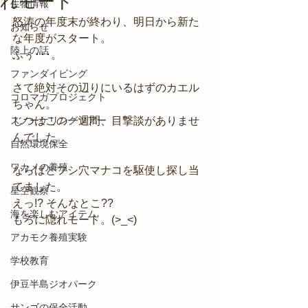
れモード
生物情報
怒涛の年度末が終わり、明日から新た
お知らせ
な年度がスタート。
陸上の話
ふぅ･･･。
ファンダイビング
さて絶対その辺りにいるはずのカエル
コロマガプロジェクト
ちゃん。
スノーケリングツアー
じつはこの一週間、目撃談がありませ
んでした。
自然環境保全
ワカメの養殖
ならばとフシ穴マナコを駆使し探し当
てました。
星空観察
えっ!? そんなとこ??
海を楽しむアイテム
もろに隠れモード。(>_<)
アカモク養殖実験
学校教育
伊豆半島ジオパーク
サンゴの保全活動