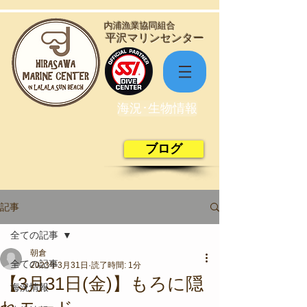
​内浦漁業協同組合
​平沢マリンセンター
海況･生物情報
ブログ
記事
全ての記事
朝倉
全ての記事
2023年3月31日
読了時間: 1分
【3月31日(金)】もろに隠
海況情報