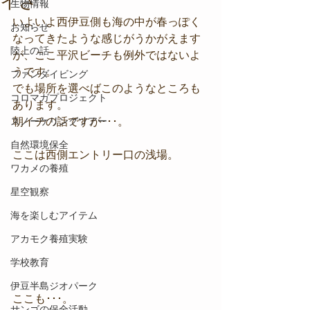
イさ
生物情報
いよいよ西伊豆側も海の中が春っぽく
お知らせ
なってきたような感じがうかがえます
陸上の話
が、ここ平沢ビーチも例外ではないよ
うです。
ファンダイビング
でも場所を選べばこのようなところも
コロマガプロジェクト
あります。
スノーケリングツアー
朝イチの話ですが･･･。
自然環境保全
ここは西側エントリー口の浅場。
ワカメの養殖
星空観察
海を楽しむアイテム
アカモク養殖実験
学校教育
伊豆半島ジオパーク
ここも･･･。
サンゴの保全活動