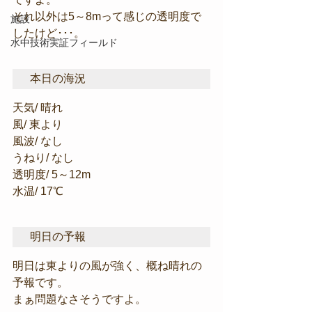
それ以外は5～8mって感じの透明度で
施設
したけど･･･。
水中技術実証フィールド
本日の海況
天気/ 晴れ
風/ 東より
風波/ なし
うねり/ なし
透明度/ 5～12m
水温/ 17℃
明日の予報
明日は東よりの風が強く、概ね晴れの
予報です。
まぁ問題なさそうですよ。