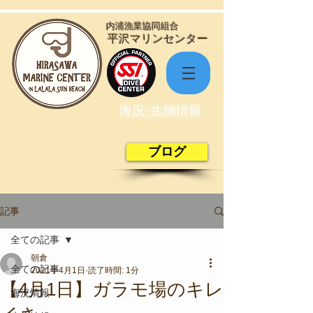
​内浦漁業協同組合
​平沢マリンセンター
海況･生物情報
ブログ
記事
全ての記事
朝倉
全ての記事
2021年4月1日
読了時間: 1分
【4月1日】ガラモ場のキレ
海況情報