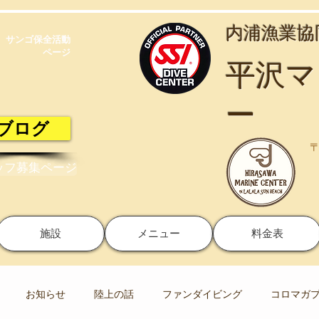
​内浦漁業
サンゴ保全活動​
ページ
​平沢
ー
ブログ
〒
ッフ募集ページ
施設
メニュー
料金表
お知らせ
陸上の話
ファンダイビング
コロマガ