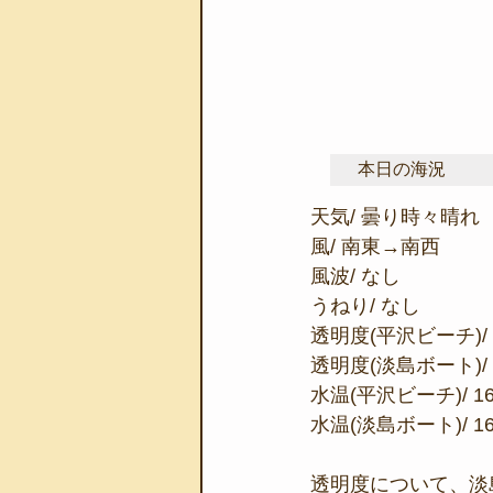
本日の海況
天気/ 曇り時々晴れ
風/ 南東→南西
風波/ なし
うねり/ なし
透明度(平沢ビーチ)/ 
透明度(淡島ボート)/ 
水温(平沢ビーチ)/ 1
水温(淡島ボート)/ 1
透明度について、淡