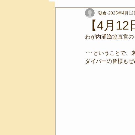
朝倉
2025年4月12
スノーケリングツアー
自然環
【4月12
わが内浦漁協直営の
学校教育
伊豆半島ジオパーク
･･･ということで、
ダイバーの皆様もぜひ
自然体験学習
バーベキュー
地域のこと
磯あそび教室