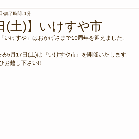
日
読了時間: 1分
境保全
ワカメの養殖
星空観察
海を楽しむアイテム
日(土)】いけすや市
「いけすや」はおかげさまで10周年を迎えました。
サンゴの保全活動
取材
作業潜水
いつもとは違
来る5月17日(土)は『いけすや市』を開催いたします。
お越し下さい!!
スタッフが思うこと
安全対策
イベント
レスキュー
環境保全活動
施設
水中技術実証フィールド