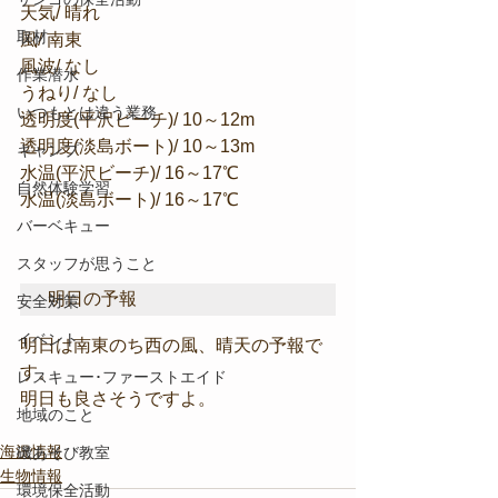
天気/ 晴れ
取材
風/ 南東
風波/ なし
作業潜水
うねり/ なし
いつもとは違う業務
透明度(平沢ビーチ)/ 10～12m
透明度(淡島ボート)/ 10～13m
キャンプ
水温(平沢ビーチ)/ 16～17℃
自然体験学習
水温(淡島ボート)/ 16～17℃
バーベキュー
スタッフが思うこと
明日の予報
安全対策
イベント
明日は南東のち西の風、晴天の予報で
す。
レスキュー･ファーストエイド
明日も良さそうですよ。
地域のこと
海況情報
磯あそび教室
生物情報
環境保全活動