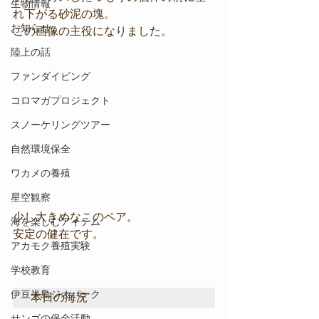
生物情報
れ下がる砂泥の塊。
お知らせ
この画像の主役になりました。
陸上の話
ファンダイビング
コロマガプロジェクト
スノーケリングツアー
自然環境保全
ワカメの養殖
星空観察
少し大きめなこのペア。
海を楽しむアイテム
安定の健在です。
アカモク養殖実験
学校教育
伊豆半島ジオパーク
本日の海況
サンゴの保全活動