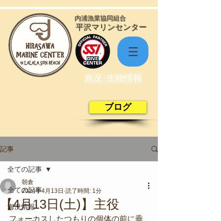
​内浦漁業協同組合
​平沢マリンセンター
海況･生物情報
ブログ
記事
全ての記事
朝倉
全ての記事
2024年4月13日
読了時間: 1分
【4月13日(土)】主役
海況情報
フォーカスしたつもりの個体の前に垂