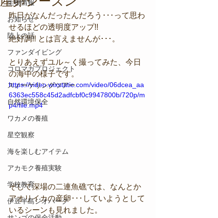
産卵シーズン
生物情報
昨日がなんだったんだろう･･･って思わ
お知らせ
せるほどの透明度アップ!!
陸上の話
絶好調!! とは言えませんが･･･。
ファンダイビング
とりあえずユル～く撮ってみた、今日
コロマガプロジェクト
の海中の様子です。
https://video.wixstatic.com/video/06dcea_aa
スノーケリングツアー
6363ec558c45d2adfcbf0c9947800b/720p/m
自然環境保全
p4/file.mp4
ワカメの養殖
星空観察
海を楽しむアイテム
アカモク養殖実験
学校教育
そして深場の二連魚礁では、なんとか
アオリイカの産卵･･･していようとして
伊豆半島ジオパーク
いるシーンも見れました。
サンゴの保全活動