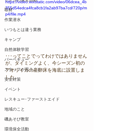
https://video.wixstatic.com/video/06dcea_4b
355d54edca4fca8cb1fa2ab97ba7cd/720p/m
取材
p4/file.mp4
作業潜水
いつもとは違う業務
キャンプ
自然体験学習
･･･ってことでってわけではありません
バーベキュー
が、タイミングよく、今シーズン初の
スタッフが思うこと
アオリイカの産卵床を海底に設置しま
した。
安全対策
イベント
レスキュー･ファーストエイド
地域のこと
磯あそび教室
環境保全活動