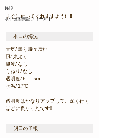
施設
すぐに付いてくれますように!!
水中技術実証フィールド
本日の海況
天気/ 曇り時々晴れ
風/ 東より
風波/ なし
うねり/ なし
透明度/ 6～15m
水温/ 17℃
透明度はかなりアップして、深く行く
ほどに良かったです!!
明日の予報