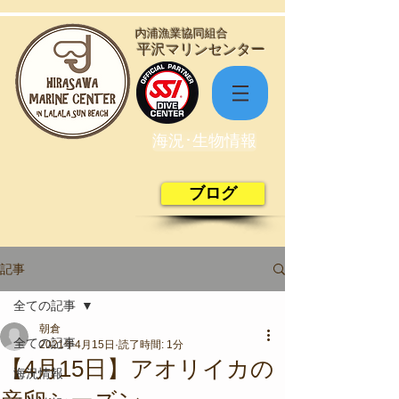
​内浦漁業協同組合
​平沢マリンセンター
海況･生物情報
ブログ
記事
全ての記事
朝倉
全ての記事
2021年4月15日
読了時間: 1分
【4月15日】アオリイカの
海況情報