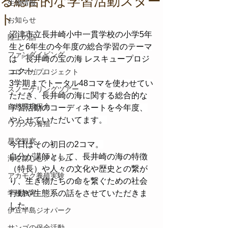
る総合的な学習活動スター
生物情報
ト
お知らせ
沼津市立長井崎小中一貫学校の小学5年
陸上の話
生と6年生の今年度の総合学習のテーマ
ファンダイビング
は「長井崎の宝の海 レスキュープロジ
ェクト」。
コロマガプロジェクト
3学期までトータル48コマを使わせてい
スノーケリングツアー
ただき、長井崎の海に関する総合的な
自然環境保全
学習活動のコーディネートを今年度、
やらせていただいてます。
ワカメの養殖
星空観察
今日はその初日の2コマ。
自分が講師として、長井崎の海の特徴
海を楽しむアイテム
（特長）や人々の文化や歴史との繋が
アカモク養殖実験
り、生き物たちの命を繋ぐための社会
学校教育
行動や生態系の話をさせていただきま
した。
伊豆半島ジオパーク
サンゴの保全活動