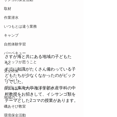
取材
作業潜水
いつもとは違う業務
キャンプ
自然体験学習
バーベキュー
さすが海と共にある地域の子どもた
スタッフが思うこと
ち。
すでに知識がたくさん備わっている子
安全対策
どもたちが少なくなかったのがビック
イベント
リでした。
明日は東海大学海洋学部水産学科の中
レスキュー･ファーストエイド
村教授をお招きして、イシサンゴ類を
地域のこと
テーマとした2コマの授業があります。
磯あそび教室
環境保全活動