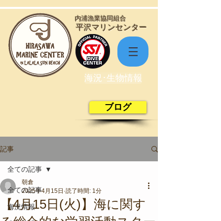
​内浦漁業協同組合
​平沢マリンセンター
海況･生物情報
ブログ
記事
全ての記事
朝倉
全ての記事
2025年4月15日
読了時間: 1分
【4月15日(火)】海に関す
海況情報