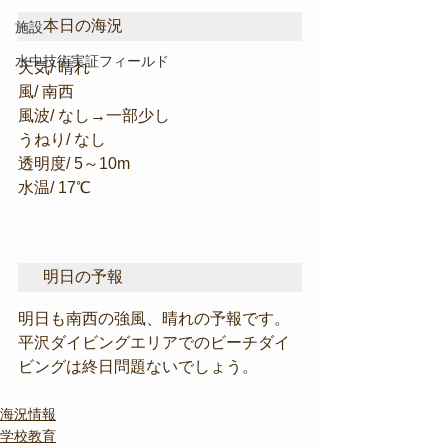
本日の海況
施設
水中技術実証フィールド
天気/ 晴れ
風/ 南西
風波/ なし→一部少し
うねり/ なし
透明度/ 5～10m
水温/ 17℃
明日の予報
明日も南西の強風、晴れの予報です。
平沢ダイビングエリアでのビーチダイ
ビングは終日問題ないでしょう。
海況情報
学校教育