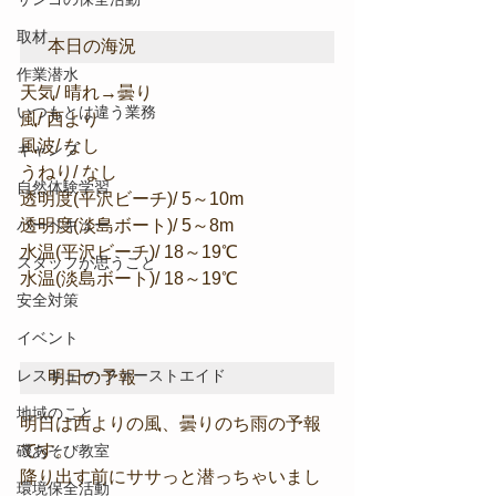
取材
本日の海況
作業潜水
天気/ 晴れ→曇り
いつもとは違う業務
風/ 西より
風波/ なし
キャンプ
うねり/ なし
自然体験学習
透明度(平沢ビーチ)/ 5～10m
バーベキュー
透明度(淡島ボート)/ 5～8m
水温(平沢ビーチ)/ 18～19℃
スタッフが思うこと
水温(淡島ボート)/ 18～19℃
安全対策
イベント
レスキュー･ファーストエイド
明日の予報
地域のこと
明日は西よりの風、曇りのち雨の予報
です。
磯あそび教室
降り出す前にササっと潜っちゃいまし
環境保全活動