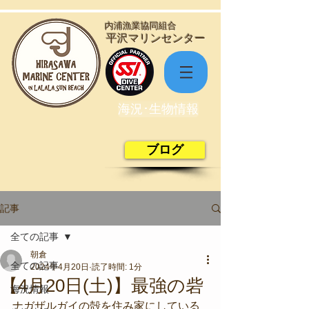
​内浦漁業協同組合
​平沢マリンセンター
海況･生物情報
ブログ
記事
全ての記事
朝倉
全ての記事
2024年4月20日
読了時間: 1分
【4月20日(土)】最強の砦
海況情報
ナガザルガイの殻を住み家にしている