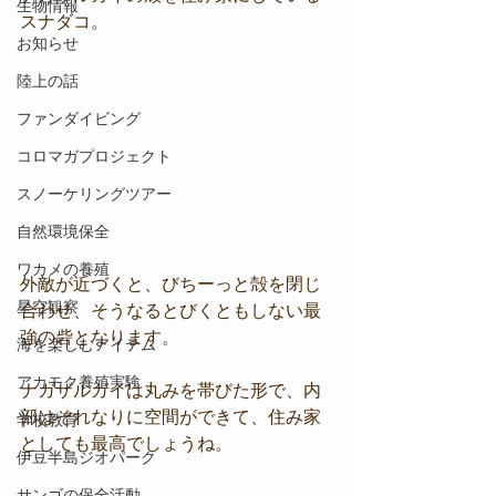
生物情報
スナダコ。
お知らせ
陸上の話
ファンダイビング
コロマガプロジェクト
スノーケリングツアー
自然環境保全
ワカメの養殖
外敵が近づくと、びちーっと殻を閉じ
星空観察
合わせ、そうなるとびくともしない最
強の砦となります。
海を楽しむアイテム
アカモク養殖実験
ナガザルガイは丸みを帯びた形で、内
部はそれなりに空間ができて、住み家
学校教育
としても最高でしょうね。
伊豆半島ジオパーク
サンゴの保全活動