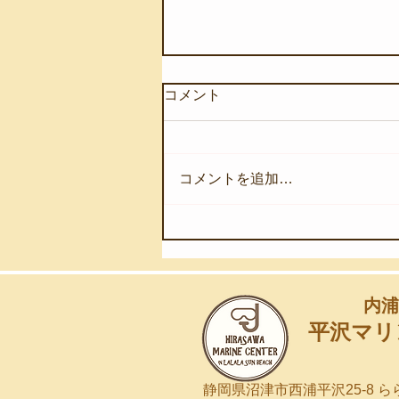
コメント
コメントを追加…
【8月8日(土)】夏休みの自由
研究のために
内浦
平沢マリ
静岡県沼津市西浦平沢25-8 