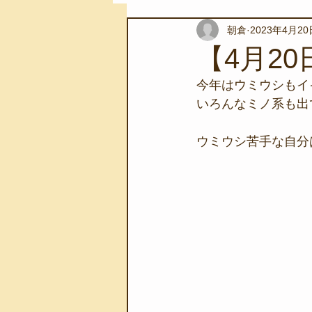
朝倉
2023年4月20
スノーケリングツアー
自然環
【4月2
今年はウミウシもイ
学校教育
伊豆半島ジオパーク
いろんなミノ系も出
ウミウシ苦手な自分
自然体験学習
バーベキュー
地域のこと
磯あそび教室