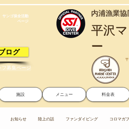
​内浦漁業
サンゴ保全活動​
ページ
​平沢
ー
ブログ
〒
ッフ募集ページ
施設
メニュー
料金表
お知らせ
陸上の話
ファンダイビング
コロマガ