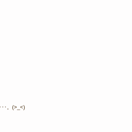
･。(>_<)