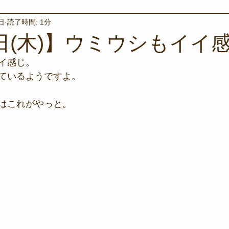
日
読了時間: 1分
境保全
ワカメの養殖
星空観察
海を楽しむアイテム
0日(木)】ウミウシもイイ
イ感じ。
サンゴの保全活動
取材
作業潜水
いつもとは違
ているようですよ。
はこれがやっと。
スタッフが思うこと
安全対策
イベント
レスキュー
環境保全活動
施設
水中技術実証フィールド