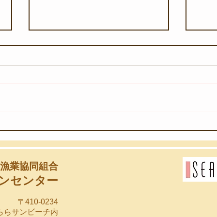
【8月7日(金)】深海の奇跡を
【8
浅海へ
ーケ
漁業協同組合
ンセンター
〒410-0234
らららサンビーチ内