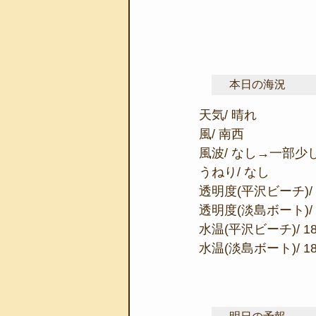
本日の海況
天気/ 晴れ
風/ 南西
風波/ なし→一部少
うねり/ なし
透明度(平沢ビーチ)/ 
透明度(淡島ボート)/ 
水温(平沢ビーチ)/ 1
水温(淡島ボート)/ 1