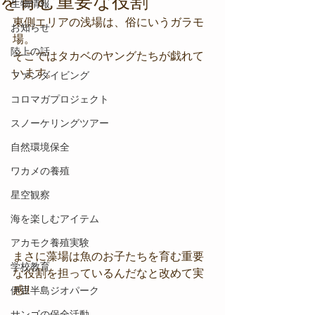
を育む重要な役割
生物情報
東側エリアの浅場は、俗にいうガラモ
お知らせ
場。
陸上の話
そこではタカベのヤングたちが戯れて
います。
ファンダイビング
コロマガプロジェクト
スノーケリングツアー
自然環境保全
ワカメの養殖
星空観察
海を楽しむアイテム
アカモク養殖実験
まさに藻場は魚のお子たちを育む重要
学校教育
な役割を担っているんだなと改めて実
感!!
伊豆半島ジオパーク
サンゴの保全活動