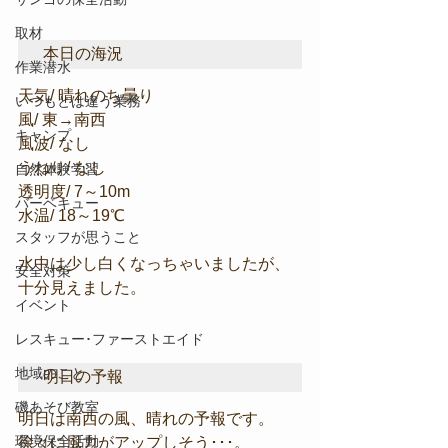
取材
本日の海況
作業潜水
天気/ 晴れのち曇り
いつもとは違う業務
風/ 東→南西
キャンプ
風波/ なし
うねり/ なし
自然体験学習
透明度/ 7～10m
バーベキュー
水温/ 18～19℃
スタッフが思うこと
水中は少し白くなっちゃいましたが、
安全対策
十分見えました。
イベント
レスキュー･ファーストエイド
地域のこと
明日の予報
磯あそび教室
明日は南西の風、晴れの予報です。
環境保全活動
徐々に風力がアップしそう･･･。