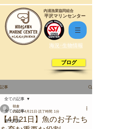
​内浦漁業協同組合
​平沢マリンセンター
海況･生物情報
ブログ
記事
全ての記事
朝倉
全ての記事
2022年4月21日
読了時間: 1分
【4月21日】魚のお子たち
海況情報