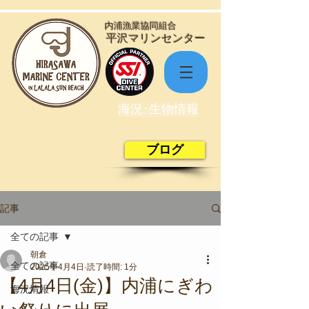
​内浦漁業協同組合
​平沢マリンセンター
海況･生物情報
ブログ
記事
全ての記事
朝倉
全ての記事
2025年4月4日
読了時間: 1分
【4月4日(金)】内浦にぎわ
海況情報