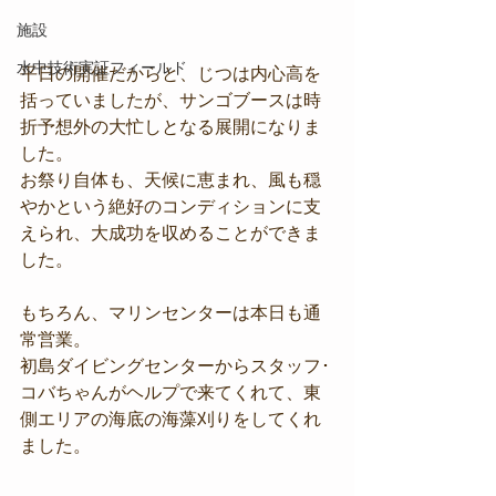
施設
水中技術実証フィールド
平日の開催だからと、じつは内心高を
括っていましたが、サンゴブースは時
折予想外の大忙しとなる展開になりま
した。
お祭り自体も、天候に恵まれ、風も穏
やかという絶好のコンディションに支
えられ、大成功を収めることができま
した。
もちろん、マリンセンターは本日も通
常営業。
初島ダイビングセンターからスタッフ･
コバちゃんがヘルプで来てくれて、東
側エリアの海底の海藻刈りをしてくれ
ました。