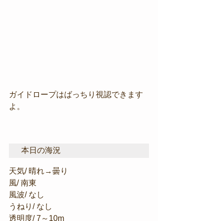
ガイドロープはばっちり視認できます
よ。
本日の海況
天気/ 晴れ→曇り
風/ 南東
風波/ なし
うねり/ なし
透明度/ 7～10m