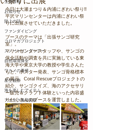
い祭りに出展
生物情報
今日は大瀬まつり＆内浦にぎわい祭り!!
お知らせ
平沢マリンセンターは内浦にぎわい祭
陸上の話
りに出展させていただきました。
ファンダイビング
ブースのテーマは「出張サンゴ研究
コロマガプロジェクト
室」。
スノーケリングツアー
マリンセンタースタッフや、サンゴの
保全活動や調査を共に実施している東
自然環境保全
海大学や東京大学の教授や学生さんた
ワカメの養殖
ちと、ポスター発表、サンゴ骨格標本
の展示、Coral Rescueプロジェクトの
星空観察
紹介、サンゴクイズ、海のアクセサリ
海を楽しむアイテム
ー販売＆クラフト体験といった内容盛
りだくさんのブースを運営しました。
アカモク養殖実験
学校教育
伊豆半島ジオパーク
サンゴの保全活動