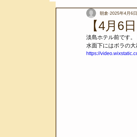
朝倉
2025年4月6
スノーケリングツアー
自然環
【4月6
淡島ホテル前です。
学校教育
伊豆半島ジオパーク
水面下にはボラの大
https://video.wixstat
自然体験学習
バーベキュー
地域のこと
磯あそび教室