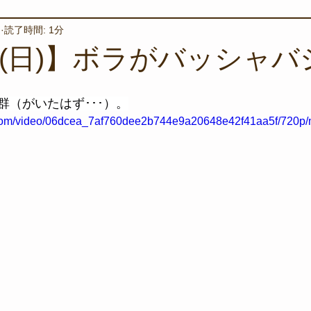
日
読了時間: 1分
境保全
ワカメの養殖
星空観察
海を楽しむアイテム
日(日)】ボラがバッシャバ
サンゴの保全活動
取材
作業潜水
いつもとは違
群（がいたはず･･･）。
ic.com/video/06dcea_7af760dee2b744e9a20648e42f41aa5f/720p/
スタッフが思うこと
安全対策
イベント
レスキュー
環境保全活動
施設
水中技術実証フィールド