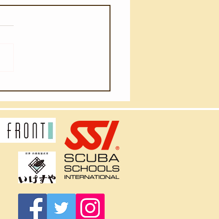
月2日(日)】久々のベニ