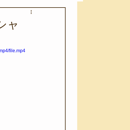
アカモク養殖実験
シャ
う業務
キャンプ
mp4/file.mp4
･ファーストエイド