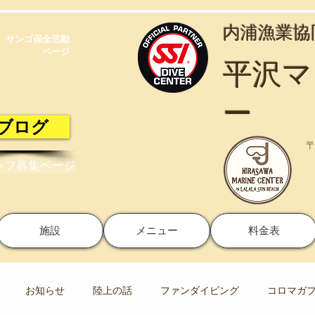
​内浦漁業
サンゴ保全活動​
ページ
​平沢
ー
ブログ
〒
ッフ募集ページ
施設
メニュー
料金表
お知らせ
陸上の話
ファンダイビング
コロマガ